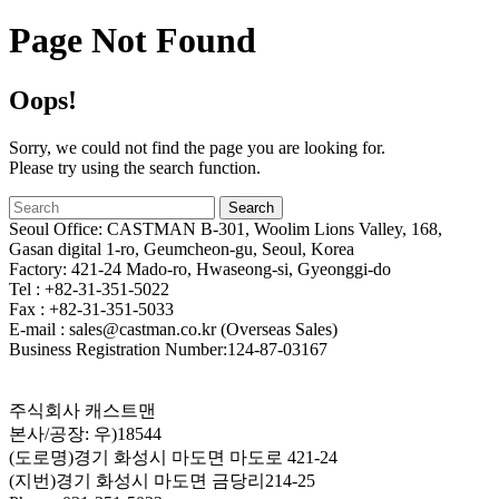
Page Not Found
Oops!
Sorry, we could not find the page you are looking for.
Please try using the search function.
Seoul Office: CASTMAN B-301, Woolim Lions Valley, 168,
Gasan digital 1-ro, Geumcheon-gu, Seoul, Korea
Factory: 421-24 Mado-ro, Hwaseong-si, Gyeonggi-do
Tel : +82-31-351-5022
Fax : +82-31-351-5033
E-mail : sales@castman.co.kr (Overseas Sales)
Business Registration Number:124-87-03167
주식회사 캐스트맨
본사/공장: 우)18544
(도로명)경기 화성시 마도면 마도로 421-24
(지번)경기 화성시 마도면 금당리214-25