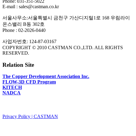
Phone: 031-351-5022
E-mail : sales@castman.co.kr
서울사무소:서울특별시 금천구 가산디지털1로 168 우림라이
온스밸리 B동 302호
Phone : 02-2026-0440
사업자번호: 124-87-03167
COPYRIGHT © 2010 CASTMAN CO.,LTD. ALL RIGHTS
RESERVED.
Relation Site
The Copper Development Association Inc.
FLOW-3D CFD Program
KITECH
NADCA
PRIVACY POLICY
Privacy Policy | CASTMAN
SNS