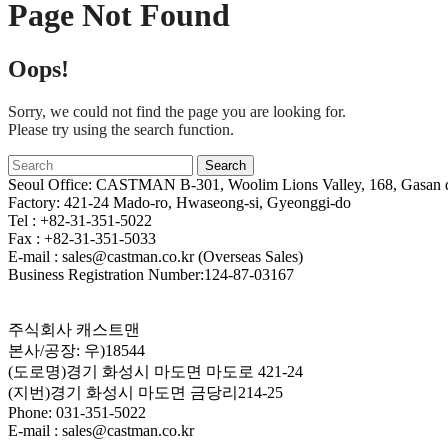
Page Not Found
Oops!
Sorry, we could not find the page you are looking for.
Please try using the search function.
Seoul Office: CASTMAN B-301, Woolim Lions Valley, 168, Gasan di
Factory: 421-24 Mado-ro, Hwaseong-si, Gyeonggi-do
Tel : +82-31-351-5022
Fax : +82-31-351-5033
E-mail : sales@castman.co.kr (Overseas Sales)
Business Registration Number:124-87-03167
주식회사 캐스트맨
본사/공장: 우)18544
(도로명)경기 화성시 마도면 마도로 421-24
(지번)경기 화성시 마도면 금당리214-25
Phone: 031-351-5022
E-mail : sales@castman.co.kr