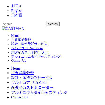
Skip
한국어
to
English
content
日本語
Home
主要産業分野
設計・製造受託サービス
ソルトコア | Salt Core
銅ダイカスト|銅ローター
アルミニウムダイキャスティング
Contact Us
Home
主要産業分野
設計・製造受託サービス
ソルトコア | Salt Core
銅ダイカスト|銅ローター
アルミニウムダイキャスティング
Contact Us