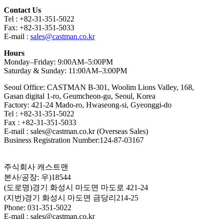
Contact Us
Tel : +82-31-351-5022
Fax: +82-31-351-5033
E-mail :
sales@castman.co.kr
Hours
Monday–Friday: 9:00AM–5:00PM
Saturday & Sunday: 11:00AM–3:00PM
Seoul Office: CASTMAN B-301, Woolim Lions Valley, 168,
Gasan digital 1-ro, Geumcheon-gu, Seoul, Korea
Factory: 421-24 Mado-ro, Hwaseong-si, Gyeonggi-do
Tel : +82-31-351-5022
Fax : +82-31-351-5033
E-mail : sales@castman.co.kr (Overseas Sales)
Business Registration Number:124-87-03167
주식회사 캐스트맨
본사/공장: 우)18544
(도로명)경기 화성시 마도면 마도로 421-24
(지번)경기 화성시 마도면 금당리214-25
Phone: 031-351-5022
E-mail : sales@castman.co.kr