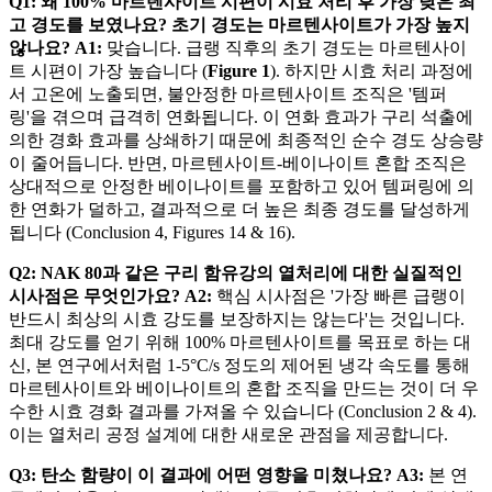
Q1: 왜 100% 마르텐사이트 시편이 시효 처리 후 가장 낮은 최
고 경도를 보였나요? 초기 경도는 마르텐사이트가 가장 높지
않나요?
A1:
맞습니다. 급랭 직후의 초기 경도는 마르텐사이
트 시편이 가장 높습니다 (
Figure 1
). 하지만 시효 처리 과정에
서 고온에 노출되면, 불안정한 마르텐사이트 조직은 '템퍼
링'을 겪으며 급격히 연화됩니다. 이 연화 효과가 구리 석출에
의한 경화 효과를 상쇄하기 때문에 최종적인 순수 경도 상승량
이 줄어듭니다. 반면, 마르텐사이트-베이나이트 혼합 조직은
상대적으로 안정한 베이나이트를 포함하고 있어 템퍼링에 의
한 연화가 덜하고, 결과적으로 더 높은 최종 경도를 달성하게
됩니다 (Conclusion 4, Figures 14 & 16).
Q2: NAK 80과 같은 구리 함유강의 열처리에 대한 실질적인
시사점은 무엇인가요?
A2:
핵심 시사점은 '가장 빠른 급랭이
반드시 최상의 시효 강도를 보장하지는 않는다'는 것입니다.
최대 강도를 얻기 위해 100% 마르텐사이트를 목표로 하는 대
신, 본 연구에서처럼 1-5°C/s 정도의 제어된 냉각 속도를 통해
마르텐사이트와 베이나이트의 혼합 조직을 만드는 것이 더 우
수한 시효 경화 결과를 가져올 수 있습니다 (Conclusion 2 & 4).
이는 열처리 공정 설계에 대한 새로운 관점을 제공합니다.
Q3: 탄소 함량이 이 결과에 어떤 영향을 미쳤나요?
A3:
본 연