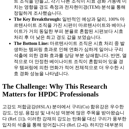
트 조직을 만들고, 각기 다른 조직이 시효 경화 거동에 미
치는 영향을 경도 측정과 전자현미경(TEM) 분석을 통해
정밀하게 조사했습니다.
The Key Breakthrough:
일반적인 예상과 달리, 100% 마
르텐사이트 조직을 가진 시편이 마르텐사이트와 베이나
이트가 거의 동일한 부피 분율로 혼합된 시편보다 시효
처리 후 더 낮은 최고 경도 값을 보였습니다.
The Bottom Line:
마르텐사이트 조직은 시효 처리 중 발
생하는 템퍼링 효과로 인해 연화가 심하게 일어나 구리
석출에 의한 경화 효과를 상당 부분 상쇄합니다. 반면, 열
적으로 더 안정한 베이나이트 조직이 혼합되어 있을 경
우 템퍼링에 의한 연화가 적어 전체적으로 더 우수한 시
효 경화 성능을 나타냅니다.
The Challenge: Why This Research
Matters for HPDC Professionals
고강도 저합금강(HSLA) 분야에서 구리(Cu) 함유강은 우수한
강도, 인성, 용접성 및 내식성 덕분에 많은 주목을 받아왔습니
다 (Ref. [1]). 이러한 강재의 강도는 탄화물 대신 구리가 풍부한
입자의 석출을 통해 얻어집니다 (Ref. [2-4]). 하지만 대부분의