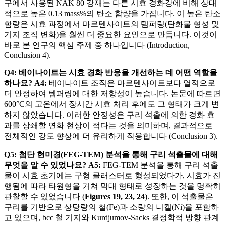
구에서 사용된 NAK 80 강재는 다른 시효 경화강에 비해 상대
적으로 높은 0.13 mass%의 탄소 함량을 가집니다. 이 높은 탄소
함량은 시효 과정에서 마르텐사이트의 템퍼링(탄화물 형성 및
기지 조직 변화)을 훨씬 더 중요한 요인으로 만듭니다. 이것이
바로 본 연구의 핵심 주제 중 하나입니다 (Introduction,
Conclusion 4).
Q4: 베이나이트는 시효 경화 반응을 개선하는 데 어떤 역할을
하나요?
A4:
베이나이트 조직은 마르텐사이트보다 열적으로
더 안정하여 템퍼링에 대한 저항성이 높습니다. 논문에 따르면
600°C의 고온에서 장시간 시효 처리 후에도 그 형태가 크게 변
하지 않았습니다. 이러한 안정성은 구리 석출에 의한 경화 효
과를 상쇄할 연화 현상이 적다는 것을 의미하며, 결과적으로
전체적인 강도 향상에 더 유리하게 작용합니다 (Conclusion 3).
Q5: 첨단 현미경(FEG-TEM) 분석을 통해 구리 석출물에 대해
무엇을 알 수 있었나요?
A5:
FEG-TEM 분석을 통해 구리 석출
물이 시효 초기에는 구형 클러스터로 형성되었다가, 시효가 진
행됨에 따라 타원형을 거쳐 막대 형태로 성장하는 것을 명확히
관찰할 수 있었습니다 (
Figures 19, 23, 24
). 또한, 이 석출물은
구리를 기반으로 상당량의 철(Fe)과 소량의 니켈(Ni)을 포함하
고 있으며, bcc 철 기지와 Kurdjumov-Sacks 결정학적 방향 관계