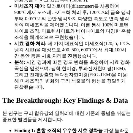
미세조직 제어:
딜라토미터(dilatometer)를 사용하여
900°C에서 오스테나이트화 처리 후, 120°C/s의 급속 냉각
부터 0.05°C/s의 완만 냉각까지 다양한 속도로 연속 냉각
하여 미세조직을 제어했습니다. 이를 통해 100% 마르텐
사이트 조직, 마르텐사이트와 베이나이트의 다양한 혼합
조직을 체계적으로 구현했습니다.
시효 경화 처리:
세 가지 대표적인 미세조직(120, 5, 1°C/s
냉각 시편)을 대상으로 400, 500, 600°C에서 최대 100시
간 동안 등온 시효 처리를 진행했습니다.
분석:
시간 경과에 따른 경도 변화를 측정하여 시효 경화
곡선을 얻었으며, 광학 현미경, 투과전자현미경(TEM),
그리고 전계방출형 투과전자현미경(FEG-TEM)을 이용
해 미세조직의 변화와 구리 석출물의 형성을 정밀하게
관찰했습니다.
The Breakthrough: Key Findings & Data
본 연구는 구리 함유강의 열처리에 대한 기존의 통념을 뒤집는
중요한 발견들을 제시합니다.
Finding 1: 혼합 조직의 우수한 시효 경화능
가장 놀라운