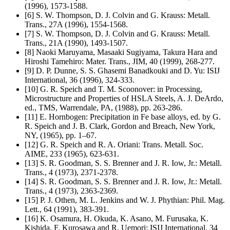
(1996), 1573-1588.
[6] S. W. Thompson, D. J. Colvin and G. Krauss: Metall.
Trans., 27A (1996), 1554-1568.
[7] S. W. Thompson, D. J. Colvin and G. Krauss: Metall.
Trans., 21A (1990), 1493-1507.
[8] Naoki Maruyama, Masaaki Sugiyama, Takura Hara and
Hiroshi Tamehiro: Mater. Trans., JIM, 40 (1999), 268-277.
[9] D. P. Dunne, S. S. Ghasemi Banadkouki and D. Yu: ISIJ
International, 36 (1996), 324-333.
[10] G. R. Speich and T. M. Scoonover: in Processing,
Microstructure and Properties of HSLA Steels, A. J. DeArdo,
ed., TMS, Warrendale, PA, (1988), pp. 263-286.
[11] E. Hornbogen: Precipitation in Fe base alloys, ed. by G.
R. Speich and J. B. Clark, Gordon and Breach, New York,
NY, (1965), pp. 1–67.
[12] G. R. Speich and R. A. Oriani: Trans. Metall. Soc.
AIME, 233 (1965), 623-631.
[13] S. R. Goodman, S. S. Brenner and J. R. Iow, Jr.: Metall.
Trans., 4 (1973), 2371-2378.
[14] S. R. Goodman, S. S. Brenner and J. R. Iow, Jr.: Metall.
Trans., 4 (1973), 2363-2369.
[15] P. J. Othen, M. L. Jenkins and W. J. Phythian: Phil. Mag.
Lett., 64 (1991), 383-391.
[16] K. Osamura, H. Okuda, K. Asano, M. Furusaka, K.
Kishida, F. Kurosawa and R. Uemori: ISIJ International, 34