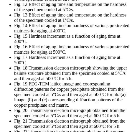
Fig. 12 Effect of aging time and temperature on the hardness
of the specimen cooled at 5°C/s.
Fig. 13 Effect of aging time and temperature on the hardness
of the specimen cooled at 1°C/s.
Fig. 14 Effect of aging time on hardness of various pre-treated
matrices for aging at 400°C.
Fig. 15 Hardness increment as a function of aging time at
400°C.
Fig. 16 Effect of aging time on hardness of various pre-treated
matrices for aging at 500°C.
Fig. 17 Hardness increment as a function of aging time at
500°C.
Fig. 18 Transmission electron micrograph showing the upper
bainite structure obtained from the specimen cooled at 5°C/s
and then aged at 500°C for 5 h.
Fig. 19 FEG-TEM lattice image and cooresponding
diffraction patterns for copper precipitate obtained from the
specimen cooled at 5°C/s and then aged at 500°C for 5h: (a)
image; (b) and (c) corresponding diffraction patterns of the
copper precipitate and matrix.
Fig. 20 Transmission electron micrograph obtained from the
specimen cooled at 5°C/s and then aged at 600°C for 5 h.
Fig. 21 Transmission electron micrograph obtained from the
specimen cooled at 5°C/s and then aged at 600°C for 5 h.
Fig. 22 Transmission electron micrograph shown the upper