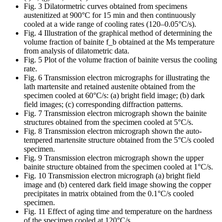
Fig. 3 Dilatormetric curves obtained from specimens
austenitized at 900°C for 15 min and then continuously
cooled at a wide range of cooling rates (120–0.05°C/s).
Fig. 4 Illustration of the graphical method of determining the
volume fraction of bainite f_b obtained at the Ms temperature
from analysis of dilatometric data.
Fig. 5 Plot of the volume fraction of bainite versus the cooling
rate.
Fig. 6 Transmission electron micrographs for illustrating the
lath martensite and retained austenite obtained from the
specimen cooled at 60°C/s: (a) bright field image; (b) dark
field images; (c) corresponding diffraction patterns.
Fig. 7 Transmission electron micrograph shown the bainite
structures obtained from the specimen cooled at 5°C/s.
Fig. 8 Transmission electron micrograph shown the auto-
tempered martensite structure obtained from the 5°C/s cooled
specimen.
Fig. 9 Transmission electron micrograph shown the upper
bainite structure obtained from the specimen cooled at 1°C/s.
Fig. 10 Transmission electron micrograph (a) bright field
image and (b) centered dark field image showing the copper
precipitates in matrix obtained from the 0.1°C/s cooled
specimen.
Fig. 11 Effect of aging time and temperature on the hardness
of the specimen cooled at 120°C/s.