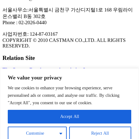
서울사무소:서울특별시 금천구 가산디지털1로 168 우림라이
온스밸리 B동 302호
Phone : 02-2026-0440
사업자번호: 124-87-03167
COPYRIGHT © 2010 CASTMAN CO.,LTD. ALL RIGHTS
RESERVED.
Relation Site
The Copper Development Association Inc.
FLOW-3D CFD Program
We value your privacy
KITECH
NADCA
We use cookies to enhance your browsing experience, serve
personalised ads or content, and analyse our traffic. By clicking
PRIVACY POLICY
"Accept All", you consent to our use of cookies.
Privacy Policy | CASTMAN
Accept All
SNS
Customise
Reject All
Theme by
Think Up Themes Ltd
. Powered by