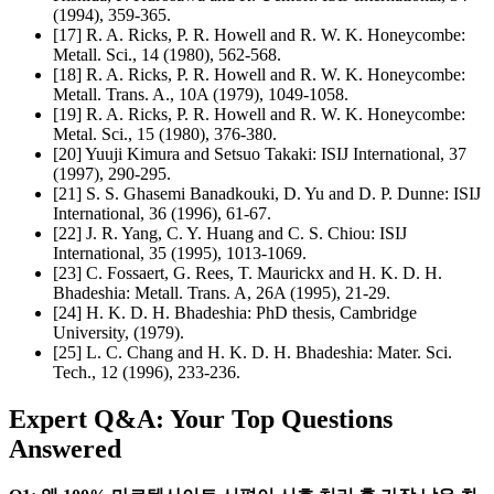
(1994), 359-365.
[17] R. A. Ricks, P. R. Howell and R. W. K. Honeycombe:
Metall. Sci., 14 (1980), 562-568.
[18] R. A. Ricks, P. R. Howell and R. W. K. Honeycombe:
Metall. Trans. A., 10A (1979), 1049-1058.
[19] R. A. Ricks, P. R. Howell and R. W. K. Honeycombe:
Metal. Sci., 15 (1980), 376-380.
[20] Yuuji Kimura and Setsuo Takaki: ISIJ International, 37
(1997), 290-295.
[21] S. S. Ghasemi Banadkouki, D. Yu and D. P. Dunne: ISIJ
International, 36 (1996), 61-67.
[22] J. R. Yang, C. Y. Huang and C. S. Chiou: ISIJ
International, 35 (1995), 1013-1069.
[23] C. Fossaert, G. Rees, T. Maurickx and H. K. D. H.
Bhadeshia: Metall. Trans. A, 26A (1995), 21-29.
[24] H. K. D. H. Bhadeshia: PhD thesis, Cambridge
University, (1979).
[25] L. C. Chang and H. K. D. H. Bhadeshia: Mater. Sci.
Tech., 12 (1996), 233-236.
Expert Q&A: Your Top Questions
Answered