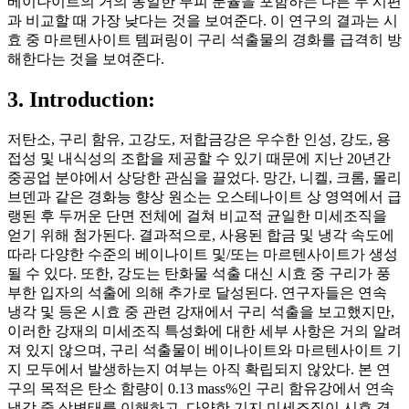
베이나이트의 거의 동일한 부피 분율을 포함하는 다른 두 시편
과 비교할 때 가장 낮다는 것을 보여준다. 이 연구의 결과는 시
효 중 마르텐사이트 템퍼링이 구리 석출물의 경화를 급격히 방
해한다는 것을 보여준다.
3. Introduction:
저탄소, 구리 함유, 고강도, 저합금강은 우수한 인성, 강도, 용
접성 및 내식성의 조합을 제공할 수 있기 때문에 지난 20년간
중공업 분야에서 상당한 관심을 끌었다. 망간, 니켈, 크롬, 몰리
브덴과 같은 경화능 향상 원소는 오스테나이트 상 영역에서 급
랭된 후 두꺼운 단면 전체에 걸쳐 비교적 균일한 미세조직을
얻기 위해 첨가된다. 결과적으로, 사용된 합금 및 냉각 속도에
따라 다양한 수준의 베이나이트 및/또는 마르텐사이트가 생성
될 수 있다. 또한, 강도는 탄화물 석출 대신 시효 중 구리가 풍
부한 입자의 석출에 의해 추가로 달성된다. 연구자들은 연속
냉각 및 등온 시효 중 관련 강재에서 구리 석출을 보고했지만,
이러한 강재의 미세조직 특성화에 대한 세부 사항은 거의 알려
져 있지 않으며, 구리 석출물이 베이나이트와 마르텐사이트 기
지 모두에서 발생하는지 여부는 아직 확립되지 않았다. 본 연
구의 목적은 탄소 함량이 0.13 mass%인 구리 함유강에서 연속
냉각 중 상변태를 이해하고, 다양한 기지 미세조직이 시효 경