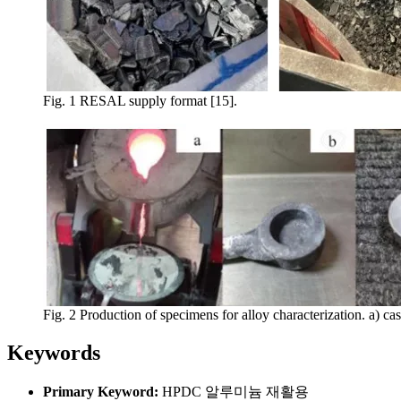
Fig. 1 RESAL supply format [15].
Fig. 2 Production of specimens for alloy characterization. a) ca
Keywords
Primary Keyword:
HPDC 알루미늄 재활용