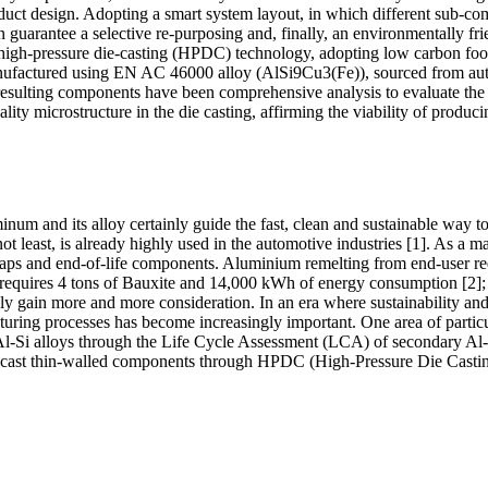
duct design. Adopting a smart system layout, in which different sub-com
n guarantee a selective re-purposing and, finally, an environmentally fr
h-pressure die-casting (HPDC) technology, adopting low carbon footpri
ufactured using EN AC 46000 alloy (AlSi9Cu3(Fe)), sourced from autom
resulting components have been comprehensive analysis to evaluate the a
ality microstructure in the die casting, affirming the viability of pro
um and its alloy certainly guide the fast, clean and sustainable way to 
 not least, is already highly used in the automotive industries [1]. As a 
scraps and end-of-life components. Aluminium remelting from end-user r
equires 4 tons of Bauxite and 14,000 kWh of energy consumption [2]; o
y gain more and more consideration. In an era where sustainability and e
uring processes has become increasingly important. One area of particu
 Al-Si alloys through the Life Cycle Assessment (LCA) of secondary A
to cast thin-walled components through HPDC (High-Pressure Die Castin