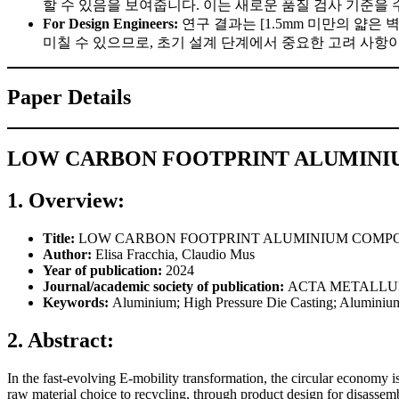
할 수 있음을 보여줍니다. 이는 새로운 품질 검사 기준을 
For Design Engineers:
연구 결과는 [1.5mm 미만의 얇은
미칠 수 있으므로, 초기 설계 단계에서 중요한 고려 사항이
Paper Details
LOW CARBON FOOTPRINT ALUMINI
1. Overview:
Title:
LOW CARBON FOOTPRINT ALUMINIUM COMPO
Author:
Elisa Fracchia, Claudio Mus
Year of publication:
2024
Journal/academic society of publication:
ACTA METALLU
Keywords:
Aluminium; High Pressure Die Casting; Aluminium
2. Abstract:
In the fast-evolving E-mobility transformation, the circular economy i
raw material choice to recycling, through product design for disassem