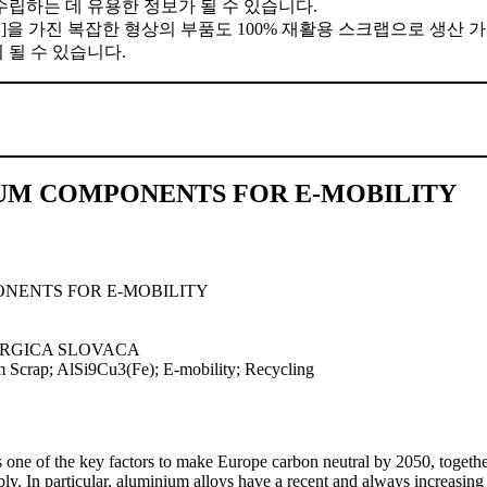
수립하는 데 유용한 정보가 될 수 있습니다.
 벽]을 가진 복잡한 형상의 부품도 100% 재활용 스크랩으로 생산 
 될 수 있습니다.
UM COMPONENTS FOR E-MOBILITY
NENTS FOR E-MOBILITY
RGICA SLOVACA
 Scrap; AlSi9Cu3(Fe); E-mobility; Recycling
s one of the key factors to make Europe carbon neutral by 2050, togethe
bly. In particular, aluminium alloys have a recent and always increasin