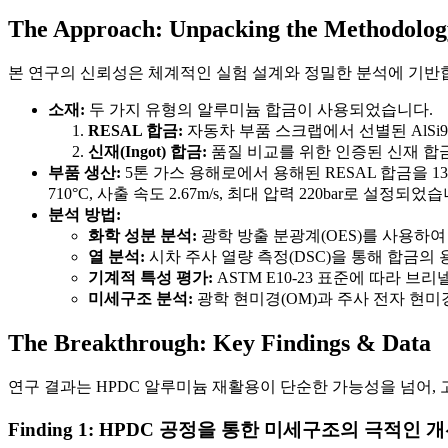
The Approach: Unpacking the Methodolog
본 연구의 신뢰성은 체계적인 실험 설계와 정밀한 분석에 기반
소재:
두 가지 유형의 알루미늄 합금이 사용되었습니다.
RESAL 합금:
자동차 부품 스크랩에서 선별된 AlSi9Cu3(
신재(Ingot) 합금:
품질 비교를 위한 인증된 신재 합금
부품 생산:
5톤 가스 용해로에서 용해된 RESAL 합금을 13
710°C, 사출 속도 2.67m/s, 최대 압력 220bar로 설정되었
분석 방법:
화학 성분 분석:
광학 방출 분광계(OES)를 사용하여 R
열 분석:
시차 주사 열량 측정(DSC)을 통해 합금의
기계적 특성 평가:
ASTM E10-23 표준에 따라 브리넬
미세구조 분석:
광학 현미경(OM)과 주사 전자 현미
The Breakthrough: Key Findings & Data
연구 결과는 HPDC 알루미늄 재활용이 단순한 가능성을 넘어,
Finding 1: HPDC 공정을 통한 미세구조의 극적인 