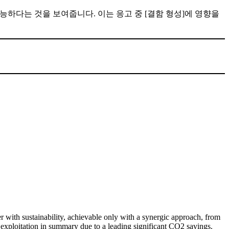
가능하다는 것을 보여줍니다. 이는 응고 중 [결함 형성]에 영향을
r with sustainability, achievable only with a synergic approach, from
g exploitation in summary due to a leading significant CO2 savings.