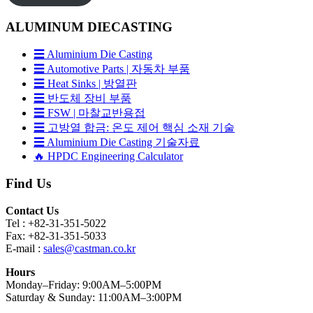
ALUMINUM DIECASTING
☰ Aluminium Die Casting
☰ Automotive Parts | 자동차 부품
☰ Heat Sinks | 방열판
☰ 반도체 장비 부품
☰ FSW | 마찰교반용접
☰ 고방열 합금: 온도 제어 핵심 소재 기술
☰ Aluminium Die Casting 기술자료
🔥 HPDC Engineering Calculator
Find Us
Contact Us
Tel : +82-31-351-5022
Fax: +82-31-351-5033
E-mail :
sales@castman.co.kr
Hours
Monday–Friday: 9:00AM–5:00PM
Saturday & Sunday: 11:00AM–3:00PM