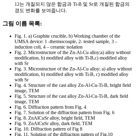
12는 개질되지 않은 합금과 Ti-B 및 Sr로 개질된 합금의
경도 변화를 보여줍니다.
그림 이름 목록:
Fig. 1. a) Graphite crucible, b) Working chamber of the
UMSA device: 1 -thermocouple, 2- tested sample, 3 –
induction coli, 4 – ceramic isolation
Fig. 2. Microstructure of the Zn-Al-Cu alloy;a) alloy without
modification, b) modified alloy with Ti-B,c) modified alloy
with Sr
Fig. 3. Microstructure of the Zn-Al-Cu alloy; a) alloy without
modification, b) modified alloy with Ti-B, c) modified alloy
with Sr
Fig. 4. Structure of the cast alloy Zn-Al-Cu-Ti-B, bright field
image, TEM
Fig. 5. Structure of the cast alloy Zn-Al-Cu-Ti-B, dark field
image, TEM
Fig. 6. Diffraction pattern from Fig. 4
Fig. 7. Solution of the diffraction pattern from Fig. 6
Fig. 8. ZnAlCuSr alloy, bright field, TEM
Fig. 9. ZnAlCuSr alloy, dark field, TEM
Fig. 10. Diffraction pattern of Fig 8
Fig. 11. Solution of the diffraction pattern of Fig.10