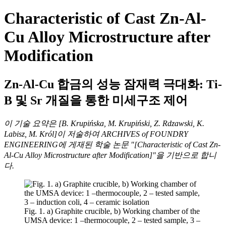
Characteristic of Cast Zn-Al-
Cu Alloy Microstructure after
Modification
Zn-Al-Cu 합금의 성능 잠재력 극대화: Ti-
B 및 Sr 개질을 통한 미세구조 제어
이 기술 요약은 [B. Krupińska, M. Krupiński, Z. Rdzawski, K.
Labisz, M. Król]이 저술하여 ARCHIVES of FOUNDRY
ENGINEERING에 게재된 학술 논문 "[Characteristic of Cast Zn-
Al-Cu Alloy Microstructure after Modification]"을 기반으로 합니
다.
Fig. 1. a) Graphite crucible, b) Working chamber of the
UMSA device: 1 –thermocouple, 2 – tested sample, 3 –