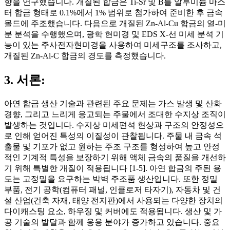
향을 연구했습니다. 개질된 합금은 Ti-Sr 및 B를 알루미늄 마스
터 합금 형태로 0.1%에서 1% 범위로 첨가하여 준비한 후 금속
몰드에 주조했습니다. 다음으로 개질된 Zn-Al-Cu 합금의 열-미
분 분석을 수행했으며, 광학 현미경 및 EDS X-선 미세 분석 기
능이 있는 주사전자현미경을 사용하여 미세구조를 조사하고,
개질된 Zn-Al-C 합금의 경도를 측정했습니다.
3. 서론:
아연 합금 생산 기술과 관련된 주요 문제는 가스 발생 및 산화
경향, 그리고 느리게 응고되는 주물에서 조대한 수지상 조직이
발생하는 것입니다. 수지상 미세편석 현상과 구조의 안정성으
로 인해 얻어진 특성의 이질성이 관찰됩니다. 주물 내 금속 석
출물 및 기포가 없고 원하는 주조 구조를 형성하여 높고 안정
적인 기계적 특성을 보장하기 위해 액체 금속의 품질을 개선하
기 위해 특별한 개질이 적용됩니다 [1-5]. 아연 합금의 주된 용
도는 고정밀을 요구하는 박벽 주조품 생산입니다. 또한 정밀
부품, 전기 공학(컴퓨터 패널, 인클로저 타자기), 자동차 및 건
설 산업(건축 자재, 태양 전지판)에서 사용되는 다양한 장치의
다이캐스팅 요소, 하우징 및 커버에도 적용됩니다. 생산 및 가
공 기술의 발달과 함께 응용 분야가 증가하고 있습니다. 중요