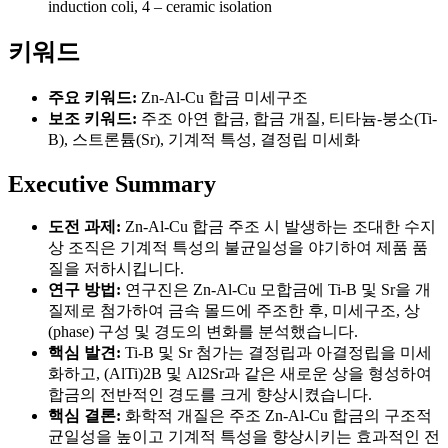
induction coli, 4 – ceramic isolation
키워드
주요 키워드:
Zn-Al-Cu 합금 미세구조
보조 키워드:
주조 아연 합금, 합금 개질, 티타늄-붕소(Ti-
B), 스트론튬(Sr), 기계적 특성, 결정립 미세화
Executive Summary
도전 과제:
Zn-Al-Cu 합금 주조 시 발생하는 조대한 수지
상 조직은 기계적 특성의 불균일성을 야기하여 제품 품
질을 저하시킵니다.
연구 방법:
연구진은 Zn-Al-Cu 모합금에 Ti-B 및 Sr을 개
질제로 첨가하여 금속 몰드에 주조한 후, 미세구조, 상
(phase) 구성 및 경도의 변화를 분석했습니다.
핵심 발견:
Ti-B 및 Sr 첨가는 결정립과 아결정립을 미세
화하고, (AlTi)2B 및 Al2Sr과 같은 새로운 상을 형성하여
합금의 전반적인 경도를 크게 향상시켰습니다.
핵심 결론:
화학적 개질은 주조 Zn-Al-Cu 합금의 구조적
균일성을 높이고 기계적 특성을 향상시키는 효과적인 전