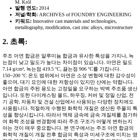
M. Król
발행 연도:
2014
저널/학회:
ARCHIVES of FOUNDRY ENGINEERING
키워드:
Innovative cast materials and technologies,
metallography, modification, cast zinc alloys, microstructure
2. 초록:
주조 아연 합금은 알루미늄 합금과 유사한 특성을 가지나, 녹
는점이 낮고 밀도가 높다는 차이점이 있습니다. 아연은 밀도
7.14 g/cm³, 녹는점 419.5 °C, 끓는점 906 °C를 가집니다.
150~200 °C 온도 범위에서 아연은 소성 변형에 대한 감수성이
좋으며, 대기 요인에 대한 저항성이 있지만 산에는 약합니다.
아연 합금의 주된 용도는 고정밀을 요구하는 박벽 주조품 생산
입니다. 또한 다이캐스팅 몰드, 하우징, 커버 및 정밀 산업, 전
기 공학, 자동차 및 건설 산업에서 사용되는 다양한 장치에도
사용됩니다. 적절하게 수행된 화학적 개질은 생산된 주물의 특
성을 향상시킵니다. 따라서 액체 금속에 금속 개질제를 첨가하
여 화학 조성을 변경함에 따라 주조 구조가 어떻게 변하는지
아는 것이 매우 중요합니다. 본 연구에서는 주조 아연 합금의
화학적 개질이 개질 전후 합금의 특성과 미세구조에 미치는 영