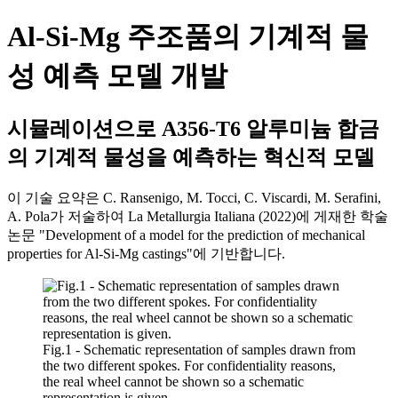
Al-Si-Mg 주조품의 기계적 물
성 예측 모델 개발
시뮬레이션으로 A356-T6 알루미늄 합금
의 기계적 물성을 예측하는 혁신적 모델
이 기술 요약은 C. Ransenigo, M. Tocci, C. Viscardi, M. Serafini,
A. Pola가 저술하여 La Metallurgia Italiana (2022)에 게재한 학술
논문 "Development of a model for the prediction of mechanical
properties for Al-Si-Mg castings"에 기반합니다.
Fig.1 - Schematic representation of samples drawn from
the two different spokes. For confidentiality reasons,
the real wheel cannot be shown so a schematic
representation is given.