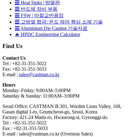
☰ Heat Sinks | 방열판
☰ 반도체 장비 부품
☰ FSW | 마찰교반용접
☰ 고방열 합금: 온도 제어 핵심 소재 기술
☰ Aluminium Die Casting 기술자료
🔥 HPDC Engineering Calculator
Find Us
Contact Us
Tel : +82-31-351-5022
Fax: +82-31-351-5033
E-mail :
sales@castman.co.kr
Hours
Monday–Friday: 9:00AM–5:00PM
Saturday & Sunday: 11:00AM–3:00PM
Seoul Office: CASTMAN B-301, Woolim Lions Valley, 168,
Gasan digital 1-ro, Geumcheon-gu, Seoul, Korea
Factory: 421-24 Mado-ro, Hwaseong-si, Gyeonggi-do
Tel : +82-31-351-5022
Fax : +82-31-351-5033
E-mail : sales@castman.co.kr (Overseas Sales)