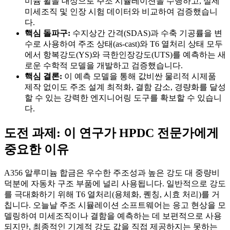
미늄 휠을 대상으로 주조 시뮬레이션을 수행하고, 실제
미세조직 및 인장 시험 데이터와 비교하여 검증했습니
다.
핵심 돌파구:
수지상간 간격(SDAS)과 수축 기공률을 변
수로 사용하여 주조 상태(as-cast)와 T6 열처리 상태 모두
에서 항복강도(YS)와 극한인장강도(UTS)를 예측하는 새
로운 수학적 모델을 개발하고 검증했습니다.
핵심 결론:
이 예측 모델을 통해 값비싼 물리적 시제품
제작 없이도 주조 설계 최적화, 결함 감소, 경량화를 달성
할 수 있는 강력한 엔지니어링 도구를 확보할 수 있습니
다.
도전 과제: 이 연구가 HPDC 전문가에게
중요한 이유
A356 알루미늄 합금은 우수한 주조성과 높은 강도 대 중량비
덕분에 자동차 구조 부품에 널리 사용됩니다. 일반적으로 강도
를 극대화하기 위해 T6 열처리(용체화, 퀜칭, 시효 처리)를 거
칩니다. 오늘날 주조 시뮬레이션 소프트웨어는 응고 현상을 모
델링하여 미세조직이나 결함을 예측하는 데 보편적으로 사용
되지만, 최종적인 기계적 강도 값을 직접 제공하지는 못하는