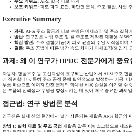
주요 키워드:
Al-Si 합금 피로 파괴
보조 키워드:
피로 파괴 표면, 파단면 분석, 주조 결함, 사형 
Executive Summary
과제:
Al-Si 주조 합금의 피로 수명은 미세조직 및 주조 결
방법:
연구진은 사형 주조 및 칠 주조로 제작된 재활용 AlSi
핵심 발견:
주조 결함(기공)이 피로 균열의 주된 시작점이며, 
결론:
주조 공법에 따른 냉각 속도 차이가 미세조직(Si 입자
과제: 왜 이 연구가 HPDC 전문가에게 중
자동차, 항공우주 등 고신뢰성이 요구되는 산업에서 Al-Si 주조 
에 직면합니다. 특히 주조 공정 중에 필연적으로 발생하는 기공, 
부품 파손으로 이어져 안전 문제와 막대한 비용 손실을 야기할 수 
은 부품의 신뢰성과 수명을 향상시키는 데 있어 매우 중요한 과제입
접근법: 연구 방법론 분석
연구진은 실제 산업 현장에서 널리 사용되는 재활용 Al-Si 합금의
방법 1: 실험 재료 및 주조 공법
재활용 알루미늄 스크랩으로 제조된 AlS
도가 특징입니다. 두 번째는 금속 주형에 주조하는 '칠 주조(chill 