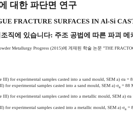
면에 대한 파단면 연구
UE FRACTURE SURFACES IN Al-Si CAS
 미세조직에 있습니다: 주조 공법에 따른 파괴 
Powder Metallurgy Progress (2015)에 게재된 학술 논문 "THE FRACT
e III) for experimental samples casted into a sand mould, SEM a) σ
= 88 M
a
e III) for experimental samples casted into a metallic mould, SEM a) σ
= 8
a