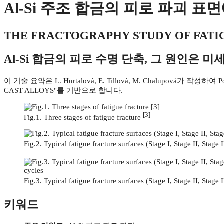
Al-Si 주조 합금의 피로 파괴 표
THE FRACTOGRAPHY STUDY OF FATIG
Al-Si 합금의 피로 수명 단축, 그 원인은
이 기술 요약은 L. Hurtalová, E. Tillová, M. Chalupová가 작성하여 
CAST ALLOYS"를 기반으로 합니다.
[3]
Fig.1. Three stages of fatigue fracture
Fig.2. Typical fatigue fracture surfaces (Stage I, Stage II, Stag
Fig.3. Typical fatigue fracture surfaces (Stage I, Stage II, Stag
키워드