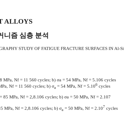
T ALLOYS
메커니즘 심층 분석
OGRAPHY STUDY OF FATIGUE FRACTURE SURFACES IN Al-Si
6
Pa, Nf = 11 560 cycles; b) σ
= 54 MPa, Nf = 5.10
cycles
a
7
5 MPa, Nf = 2,8.106 cycles; b) σ
= 50 MPa, Nf = 2.10
cycles
a