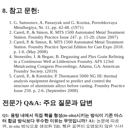
8. 참고 문헌:
G. Samsonov, A. Panasyuk und G. Kozina, Poroshkovaya
Metallurgiya, Nr. 11, pp. 42-48. (1971)
Careil, P., & Simon, R. MTS 1500 Automated Metal Treatment
Station. Foundry Practice Issue 247. p. 15-20. (June 2007)
Careil, P. & Simon, R. MTS 1500 Automated Metal Treatment
Station. Foundry Practice Special Edition for Cast Expo 2018.
p. 1-6. (May 2008)
Stonesifer, J. & Began, B. Degassing and Flux Grain Refining
in a Continuous Well at Littlestown Foundry. AFS 123rd
Metalcasting Congress Proceedings. Atlanta, GA: American
Foundry Society. (2019)
Careil, P., & Kientzler, P. Thermatest 5000 NG III: thermal
analysis equipment designed to predict and control the
structure of aluminium alloys before casting. Foundry Practice
Issue 250. p. 2-6. (September 2008)
전문가 Q&A: 주요 질문과 답변
Q1: 용탕 내에서 직접 핵을 형성(
in-situ
)시키는 방식이 기존 마스
터 합금 방식보다 우수한 이유는 무엇입니까?
A1:
논문에 따르
면,
in-situ
방식으로 생성된 TiB₂ 핵은 표면이 오염되지 않은 '신선