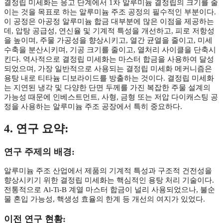
결정립 미세화는 응고 단계에서 1차 알루미늄 결정립의 크기를 줄
이는 것을 목표로 하는 알루미늄 주조 공정의 필수적인 부분이다.
이 공정은 아공정 알루미늄 합금 대부분에 많은 이점을 제공하는
데, 압탕 공급성, 연신율 및 기계적 특성을 개선하고, 피로 저항성
을 높이며, 주물 가공성을 향상시키고, 열간 균열을 줄이고, 미세
수축을 분산시키며, 기공 크기를 줄이고, 열처리 사이클을 단축시
킨다. 역사적으로 결정립 미세화는 마스터 합금을 사용하여 달성
되었으며, 가장 일반적으로 사용되는 결정립 미세화 메커니즘은
용탕 내로 티타늄 디보라이드를 방출하는 것이다. 결정립 미세화
는 지연된 냉각 및 다양한 단면 두께를 가진 복잡한 주물 설계의
가능성 때문에 인베스트먼트, 사형, 금형 또는 저압 다이캐스팅 공
정을 사용하는 알루미늄 주조 공장에서 특히 중요하다.
4. 연구 요약:
연구 주제의 배경:
알루미늄 주조 산업에서 제품의 기계적 특성과 구조적 건전성을
향상시키기 위한 결정립 미세화는 핵심적인 용탕 처리 기술이다.
전통적으로 Al-Ti-B 계열 마스터 합금이 널리 사용되었으나, 불순
물 혼입 가능성, 핵생성 효율의 한계 등 개선의 여지가 있었다.
이전 연구 현황: