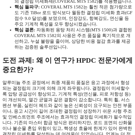
의 결정립 미세화제(COVERAL MTS 1582)를 적용했습니다.
핵심 돌파구:
COVERAL MTS 1582는 훨씬 적은 첨가량으로
도 기존 TiBor 로드 방식보다 월등한 결정립 미세화 효과(GF
점수 9.0 달성)를 보였으며, 인장강도, 항복강도, 연신율 등
주요 기계적 특성을 모두 향상시켰습니다.
핵심 결론:
자동화된 용탕 처리 시스템(MTS 1500)과 결합된
COVERAL MTS 1582의 사용은 주조 품질을 획기적으로 개
선하고, 누설 불량을 줄이며, 상당한 비용 절감 효과를 제공
하는 검증된 솔루션입니다.
도전 과제: 왜 이 연구가 HPDC 전문가에게
중요한가?
알루미늄 주조 공정에서 최종 제품의 품질은 응고 과정에서 형성
되는 결정립의 크기에 의해 크게 좌우됩니다. 결정립이 미세할수
록 압탕 공급성이 향상되고, 기계적 특성(연신율, 피로 저항성 등)
이 개선되며, 열간 균열과 같은 결함이 감소합니다. 특히 휠, 서스
펜션 부품, 실린더 헤드와 같이 높은 신뢰성이 요구되는 안전 부품
이나, 응고 시간이 길어 조대한 결정립이 성장하기 쉬운 사형 주조
및 인베스트먼트 주조에서는 효과적인 결정립 미세화가 필수적입
니다. 기존의 마스터 합금 방식은 편리하지만, 로드 표면의 산화물
이나 불순물 혼입 위험이 있고, 핵생성 효율에 한계가 있어 완벽한
결정립 미세화를 달성하는 데 어려움이 있었습니다. 업계는 더 적