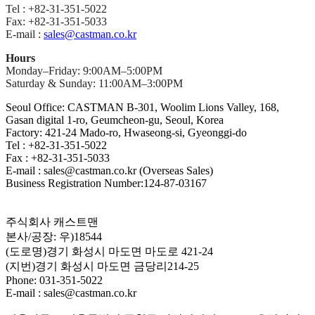
Tel : +82-31-351-5022
Fax: +82-31-351-5033
E-mail :
sales@castman.co.kr
Hours
Monday–Friday: 9:00AM–5:00PM
Saturday & Sunday: 11:00AM–3:00PM
Seoul Office: CASTMAN B-301, Woolim Lions Valley, 168,
Gasan digital 1-ro, Geumcheon-gu, Seoul, Korea
Factory: 421-24 Mado-ro, Hwaseong-si, Gyeonggi-do
Tel : +82-31-351-5022
Fax : +82-31-351-5033
E-mail : sales@castman.co.kr (Overseas Sales)
Business Registration Number:124-87-03167
주식회사 캐스트맨
본사/공장: 우)18544
(도로명)경기 화성시 마도면 마도로 421-24
(지번)경기 화성시 마도면 금당리214-25
Phone: 031-351-5022
E-mail : sales@castman.co.kr