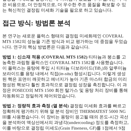
은 비용으로, 더 안정적으로, 더 우수한 주조 품질을 확보할 수 있
는 혁신적인 결정립 미세화 기술을 필요로 하고 있습니다.
접근 방식: 방법론 분석
본 연구는 새로운 플럭스 형태의 결정립 미세화제인 COVERAL
MTS 1582의 성능을 기존 방식과 비교 평가하는 데 중점을 두었습
니다. 연구의 핵심 방법론은 다음과 같습니다.
방법 1: 신소재 적용 (COVERAL MTS 1582)
티타늄과 붕소를 고
농축한 과립형 플럭스인 COVERAL MTS 1582를 사용했습니다.
이 플럭스는 용탕에 투입 시 티타늄 디보라이드(TiB₂)와 알루미늄
보라이드를 용탕 내에서 직접(
in-situ
) 형성시킵니다. 이렇게 생성
된 핵은 표면이 깨끗하고 에너지가 높아 기존 마스터 합금의 미리
형성된 핵보다 훨씬 효과적으로 결정립 성장을 촉진합니다. 이 과
정은 FOSECO의 MTS 1500 회전 탈가스 및 용탕 처리 장비를 통해
자동화되고 정밀하게 제어되었습니다.
방법 2: 정량적 효과 측정 (열 분석)
결정립 미세화 효과를 빠르고
정확하게 평가하기 위해 열 분석 장비인 THERMATEST 5000 NG
III를 사용했습니다. 이 장비는 용탕이 응고될 때의 온도-시간 곡선
을 분석하여 액상선에서의 과냉각(undercooling) 정도를 측정하고,
이를 바탕으로 결정립 미세도(Grain Fineness, GF)를 1점에서 9점