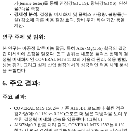
기(tensile tester)를 통해 인장강도(UTS), 항복강도(YS), 연신
율(%)을 측정.
경제성 분석:
결정립 미세화제 및 플럭스 사용량, 불량률(누
설) 감소에 따른 비용 절감 효과, 장비 투자 회수 기간 등을
계산.
연구 주제 및 범위:
본 연구는 아공정 알루미늄 합금, 특히 AlSi7Mg(356) 합금의 결정
립 미세화에 초점을 맞춘다. 연구 범위는 새로운 플럭스 형태의 결
정립 미세화제인 COVERAL MTS 1582의 기술적 원리, 적용 방법,
성능 평가, 그리고 실제 산업 현장에서의 성공적인 적용 사례 분석
을 포함한다.
6. 주요 결과:
주요 결과:
COVERAL MTS 1582는 기존 AlTi5B1 로드보다 훨씬 적은
첨가량(예: 0.11% vs 0.2%)으로도 더 낮은 과냉각을 보여 우
수한 결정립 미세화 성능을 입증했다. (그림 8)
AlSi7Mg0.3 합금 처리 결과, COVERAL MTS 1582는 0.1%
첨가 시 평균 결정립 크기를 984µm에서 206µm로 감소시켰