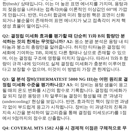
한(fresh)' 상태입니다. 이는 더 높은 표면 에너지를 가지며, 용탕과
의 젖음성을 나타내는 접촉각(θ)을 이론적인 이상값인 60°에 가깝
게 만듭니다. 반면, 마스터 합금에 미리 형성된 핵은 표면이 산화
되거나 불순물이 존재하여 표면 에너지가 낮고 접촉각이 커져 핵
생성 효율이 떨어집니다.
Q2: 결정립 미세화 효과를 평가할 때 단순히 Ti와 B의 함량만 분
석하는 것의 한계는 무엇입니까?
A2:
원소 분광 분석은 용탕 내 티
타늄과 붕소의 총량만을 알려줍니다. 하지만 티타늄은 결정립 미
세화에 기여하는 TiB₂ 외에도 다른 형태나 상으로 존재할 수 있으
며, 이는 결정립 구조에 영향을 미치지 않습니다. 따라서 Ti와 B 함
량이 규격 내에 있더라도 실제 결정립 미세화가 충분히 이루어졌
다고 보장할 수 없으며, 이것이 이 방법의 가장 큰 한계입니다.
Q3: 열 분석 장비(THERMATEST 5000 NG III)는 어떤 원리로 결
정립 미세화 수준을 평가하나요?
A3:
이 장비는 용탕 샘플이 응고
될 때의 온도 변화를 시간의 함수로 기록합니다. 결정립 미세화가
잘 되지 않은 용탕은 1차 알루미늄 결정이 형성될 때 큰 '과냉각
(undercooling)' 현상을 보입니다. 반면, 효과적인 핵이 많으면 과냉
각 없이 부드럽게 응고가 시작됩니다. 장비는 이 과냉각의 진폭과
지속 시간을 분석하여 알고리즘을 통해 결정립 미세도(GF)를 1점
에서 9점까지의 점수로 산출합니다.
Q4: COVERAL MTS 1582 사용 시 경제적 이점은 구체적으로 무