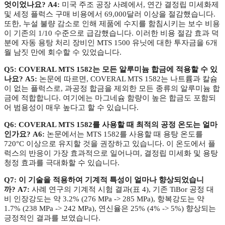
엇이었나요?
A4:
미국 주조 공장 사례에서, 연간 결정립 미세화제
및 세정 플럭스 구매 비용에서 69,000달러 이상을 절감했습니다.
또한, 누설 불량 감소로 인해 제품에 수지를 함침시키는 보수 비용
이 기존의 1/10 수준으로 급감했습니다. 이러한 비용 절감 효과 덕
분에 자동 용탕 처리 장비인 MTS 1500 유닛에 대한 투자금을 6개
월 남짓 만에 회수할 수 있었습니다.
Q5: COVERAL MTS 1582는 모든 알루미늄 합금에 적용할 수 있
나요?
A5:
논문에 따르면, COVERAL MTS 1582는 나트륨과 칼슘
이 없는 플럭스로, 과공정 합금을 제외한 모든 종류의 알루미늄 합
금에 적합합니다. 여기에는 마그네슘 함량이 높은 합금도 포함되
어 범용성이 매우 높다고 할 수 있습니다.
Q6: COVERAL MTS 1582를 사용할 때 최적의 공정 온도는 얼마
인가요?
A6:
논문에서는 MTS 1582를 사용할 때 용탕 온도를
720°C 이상으로 유지할 것을 권장하고 있습니다. 이 온도에서 플
럭스의 반응이 가장 효과적으로 일어나며, 결정립 미세화 및 용탕
청정 효과를 극대화할 수 있습니다.
Q7: 이 기술을 적용하여 기계적 특성이 얼마나 향상되었습니
까?
A7:
사례 연구의 기계적 시험 결과(표 4), 기존 TiBor 공정 대
비 인장강도는 약 3.2% (276 MPa -> 285 MPa), 항복강도는 약
1.7% (238 MPa -> 242 MPa), 연신율은 25% (4% -> 5%) 향상되는
긍정적인 결과를 보였습니다.