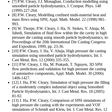
[7] P.W. Cleary, J.J. Monaghan, Conduction modelling using
smoothed particle hydrodynamics, J. Comput. Phys. 148
(1999) 227-264.
[8] P.W. Cleary, Modelling confined multi-material heat and
mass flows using SPH, Appl. Math. Model. 22 (1998) 981-
993.
[9] W. Thorpe, P.W. Cleary, J. Ha, N. Stokes, V. Ahuja, M.
Jahedi, Simulation of fluid flow within the die cavity in high
pressure die casting using smooth particle hydrodynamics, in:
Proceedings of the 20th International Die Casting Congress
and Exposition, 1999, pp. 23-36.
[10] P.W. Cleary, J. Ha, V. Ahuja, High pressure die casting
simulation using smoothed particle hydrodynamics, Int. J.
Cast Metal. Res. 12 (2000) 335-355.
[11] P.W. Cleary, J. Ha, M. Prakash, T. Nguyen, 3D SPH
flow predictions and validation for high pressure die casting
of automotive components, Appl. Math. Model. 30 (2006)
1406-1427.
[12] J. Ha, P.W. Cleary, Simulation of high pressure die filling
of a moderately complex industrial object using Smoothed
Particle Hydrodynamics, Int. J. Cast Metal. Res. 18 (2005)
81-92.
[13] J. Ha, P.W. Cleary, Comparison of SPH simulations of
high pressure die casting with the experiments and VOF
simulations of Schmidt and Klein, Int. J. Cast Metal. Res. 12