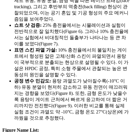
제트 유동, 유동 분열, 금형 벽을 따른 레이스 트래킹(race
tracking), 그리고 후반부의 역충전(back filling) 현상이 관
찰되었으며, 이는 공기 혼입 및 기공 형성의 주요 메커니
즘임을 보여주었다.
쇼트 샷 검증:
25% 충전율에서는 시뮬레이션과 실험이
전반적으로 잘 일치했다(Figure 6). 그러나 10% 충전율에
서는 실험에서 비대칭적인 돌출부가 나타나는 등 큰 차
이를 보였다(Figure 7).
표면 스킨 파열 가설:
10% 충전율에서의 불일치는 게이
트에서 형성된 얇은 고체/산화 스킨이 파열되면서 용탕
이 국부적으로 분출되는 현상으로 설명될 수 있다. 이 가
설은 HPDC 공정, 특히 소형 주물에서 관찰되는 높은 변
동성의 원인을 설명할 수 있다.
공정 변수 민감도:
용탕 과열도가 낮아질수록(-10°C 이
하) 유동 분열이 현저히 감소하고 유동 전면이 매끄러워
지는 경향을 보였다(Figure 8). 또한, 금형 온도가 낮을수
록 용탕이 게이트 근처에서 빠르게 응고하여 더 짧은 거
리까지만 전진했다(Figure 9). 이러한 비교를 통해 실제
실험 조건이 과열도 약 -10°C, 금형 온도 27°C(상온)에 가
까웠을 것으로 추정했다.
Figure Name List: