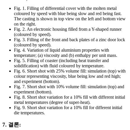
Fig. 1. Filling of differential cover with the molten metal
coloured by speed with blue being slow and red being fast.
The casting is shown in top view on the left and bottom view
on the right.
Fig. 2. An electronic housing filled from a Y-shaped runner
(coloured by speed).
Fig. 3. Filling of the front and back plates of a zinc door lock
(coloured by speed).
Fig. 4. Variation of liquid aluminium properties with
temperature; (a) viscosity and (b) enthalpy per unit mass.
Fig. 5. Filling of coaster (including heat transfer and
solidification) with fluid coloured by temperature.
Fig. 6. Short shot with 25% volume fill: simulation (top) with
colour representing viscosity, blue being low and red high;
and experiment (bottom).
Fig. 7. Short shot with 10% volume fill: simulation (top) and
experiment (bottom).
Fig. 8. Short shot variation for a 10% fill with different initial
metal temperatures (degree of super-heat).
Fig. 9. Short shot variation for a 10% fill for different initial
die temperatures.
7. 결론: