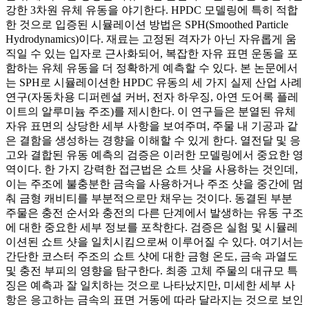
강한 3차원 유체 유동을 야기한다. HPDC 모델링에 특히 적합
한 것으로 입증된 시뮬레이션 방법은 SPH(Smoothed Particle
Hydrodynamics)이다. 재료는 고정된 격자가 아닌 자유롭게 움
직일 수 있는 입자로 근사화되어, 복잡한 자유 표면 운동을 포
함하는 유체 유동을 더 정확하게 예측할 수 있다. 본 논문에서
는 SPH로 시뮬레이션한 HPDC 유동의 세 가지 실제 산업 사례
연구(자동차용 디퍼렌셜 커버, 전자 하우징, 아연 도어록 플레
이트의 알루미늄 주조)를 제시한다. 이 연구들은 분열된 유체
자유 표면의 상당한 세부 사항을 보여주며, 주물 내 기공과 같
은 결함을 생성하는 경향을 이해할 수 있게 한다. 열전달 및 응
고와 결합된 유동 예측의 검증은 이러한 모델링에서 중요한 영
역이다. 한 가지 강력한 접근법은 쇼트 샷을 사용하는 것인데,
이는 주조에 불충분한 금속을 사용하거나 주조 샷을 중간에 멈
춰 금형 캐비티를 부분적으로만 채우는 것이다. 동결된 부분
주물은 충전 순서와 충전의 다른 단계에서 발생하는 유동 구조
에 대한 중요한 세부 정보를 포착한다. 검증은 실험 및 시뮬레
이션된 쇼트 샷을 일치시킴으로써 이루어질 수 있다. 여기서는
간단한 코스터 주조의 쇼트 샷에 대한 금형 온도, 금속 과열도
및 충전 부피의 영향을 탐구한다. 최종 고체 주물의 대규모 특
징은 예측과 잘 일치하는 것으로 나타났지만, 미세한 세부 사
항은 응고하는 금속의 표면 거동에 따라 달라지는 것으로 보인