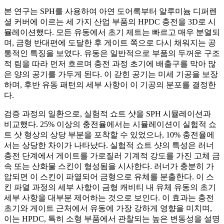
본 연구는 SPH를 사용하여 아연 도어록부터 알루미늄 디퍼렌
셜 커버에 이르는 세 가지 산업 부품의 HPDC 충전을 3D로 시
뮬레이션했다. 모든 유동에서 초기 제트는 빠르고 매우 분열되
며, 금형 반대편에 도달한 후 게이트 쪽으로 다시 채워지는 공
통적인 특징을 보였다. 유동은 일반적으로 부품의 두꺼운 구조
적 림을 따라 먼저 흐르며 충전 과정 초기에 배출구를 막아 많
은 양의 공기를 가두게 된다. 이 갇힌 공기는 미세 기공을 보장
하며, 후반 유동 패턴의 세부 사항이 이 기공의 분포를 결정한
다.
검증 과정의 일환으로, 실험적 쇼트 샷을 SPH 시뮬레이션과
비교했다. 25% 이상의 충전율에서는 시뮬레이션이 실험적 쇼
트 샷 형상의 상당 부분을 포착할 수 있었으나, 10% 충전율에
서는 상당한 차이가 나타났다. 실험적 쇼트 샷의 특성은 러너
충전 단계에서 게이트를 가로질러 기계적 강도를 가진 고체 금
속 또는 산화물 스킨이 형성됨을 시사한다. 러너가 충분히 가
압되면 이 스킨이 파열되어 금형으로 유체를 분출한다. 이 스
킨 파열 과정의 세부 사항이 금형 캐비티 내 유체 유동의 초기
세부 사항을 대부분 제어하는 것으로 보인다. 이 효과는 충전
초기와 게이트 근처에서 유동에 가장 강하게 영향을 미치며,
이는 HPDC, 특히 소형 부품에서 관찰되는 높은 변동성을 설명