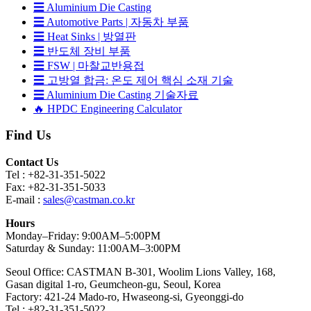
☰ Aluminium Die Casting
☰ Automotive Parts | 자동차 부품
☰ Heat Sinks | 방열판
☰ 반도체 장비 부품
☰ FSW | 마찰교반용접
☰ 고방열 합금: 온도 제어 핵심 소재 기술
☰ Aluminium Die Casting 기술자료
🔥 HPDC Engineering Calculator
Find Us
Contact Us
Tel : +82-31-351-5022
Fax: +82-31-351-5033
E-mail :
sales@castman.co.kr
Hours
Monday–Friday: 9:00AM–5:00PM
Saturday & Sunday: 11:00AM–3:00PM
Seoul Office: CASTMAN B-301, Woolim Lions Valley, 168,
Gasan digital 1-ro, Geumcheon-gu, Seoul, Korea
Factory: 421-24 Mado-ro, Hwaseong-si, Gyeonggi-do
Tel : +82-31-351-5022