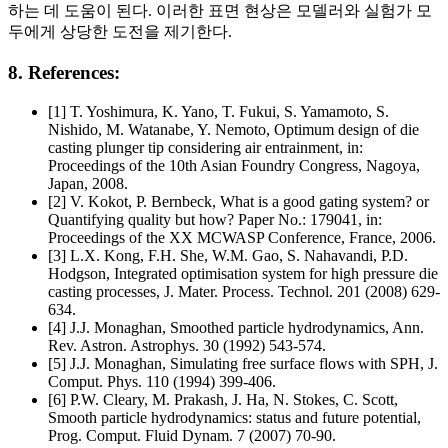
하는 데 도움이 된다. 이러한 표면 현상은 모델러와 실험가 모
두에게 상당한 도전을 제기한다.
8. References:
[1] T. Yoshimura, K. Yano, T. Fukui, S. Yamamoto, S.
Nishido, M. Watanabe, Y. Nemoto, Optimum design of die
casting plunger tip considering air entrainment, in:
Proceedings of the 10th Asian Foundry Congress, Nagoya,
Japan, 2008.
[2] V. Kokot, P. Bernbeck, What is a good gating system? or
Quantifying quality but how? Paper No.: 179041, in:
Proceedings of the XX MCWASP Conference, France, 2006.
[3] L.X. Kong, F.H. She, W.M. Gao, S. Nahavandi, P.D.
Hodgson, Integrated optimisation system for high pressure die
casting processes, J. Mater. Process. Technol. 201 (2008) 629-
634.
[4] J.J. Monaghan, Smoothed particle hydrodynamics, Ann.
Rev. Astron. Astrophys. 30 (1992) 543-574.
[5] J.J. Monaghan, Simulating free surface flows with SPH, J.
Comput. Phys. 110 (1994) 399-406.
[6] P.W. Cleary, M. Prakash, J. Ha, N. Stokes, C. Scott,
Smooth particle hydrodynamics: status and future potential,
Prog. Comput. Fluid Dynam. 7 (2007) 70-90.