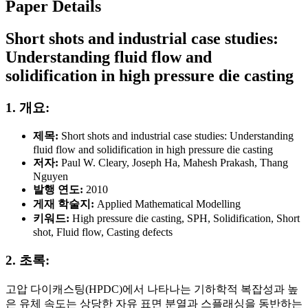
Paper Details
Short shots and industrial case studies:
Understanding fluid flow and
solidification in high pressure die casting
1. 개요:
제목:
Short shots and industrial case studies: Understanding
fluid flow and solidification in high pressure die casting
저자:
Paul W. Cleary, Joseph Ha, Mahesh Prakash, Thang
Nguyen
발행 연도:
2010
게재 학술지:
Applied Mathematical Modelling
키워드:
High pressure die casting, SPH, Solidification, Short
shot, Fluid flow, Casting defects
2. 초록:
고압 다이캐스팅(HPDC)에서 나타나는 기하학적 복잡성과 높
은 유체 속도는 상당한 자유 표면 분열과 스플래싱을 동반하는