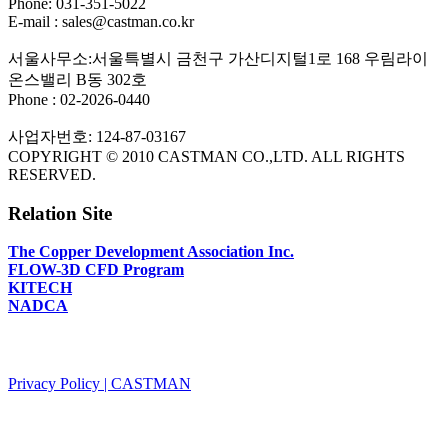
Phone: 031-351-5022
E-mail : sales@castman.co.kr
서울사무소:서울특별시 금천구 가산디지털1로 168 우림라이
온스밸리 B동 302호
Phone : 02-2026-0440
사업자번호: 124-87-03167
COPYRIGHT © 2010 CASTMAN CO.,LTD. ALL RIGHTS
RESERVED.
Relation Site
The Copper Development Association Inc.
FLOW-3D CFD Program
KITECH
NADCA
PRIVACY POLICY
Privacy Policy | CASTMAN
SNS