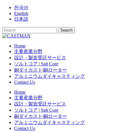
Skip
한국어
to
English
content
日本語
Home
主要産業分野
設計・製造受託サービス
ソルトコア | Salt Core
銅ダイカスト|銅ローター
アルミニウムダイキャスティング
Contact Us
Home
主要産業分野
設計・製造受託サービス
ソルトコア | Salt Core
銅ダイカスト|銅ローター
アルミニウムダイキャスティング
Contact Us