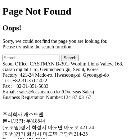
Page Not Found
Oops!
Sorry, we could not find the page you are looking for.
Please try using the search function.
Seoul Office: CASTMAN B-301, Woolim Lions Valley, 168,
Gasan digital 1-ro, Geumcheon-gu, Seoul, Korea
Factory: 421-24 Mado-ro, Hwaseong-si, Gyeonggi-do
Tel : +82-31-351-5022
Fax : +82-31-351-5033
E-mail : sales@castman.co.kr (Overseas Sales)
Business Registration Number:124-87-03167
주식회사 캐스트맨
본사/공장: 우)18544
(도로명)경기 화성시 마도면 마도로 421-24
(지번)경기 화성시 마도면 금당리214-25