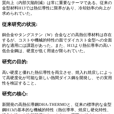
質向上（内部欠陥削減）は常に重要なテーマである。従来の
金型材料H13では熱伝導性に限界があり、冷却効率の向上が
求められていた。
従来研究の状況:
銅合金やタングステン（W）合金などの高熱伝導材料は存在
するが、コストや機械的特性の面でダイカスト金型への全面
的な適用には課題があった。また、H13より熱伝導率の高い
低合金鋼は、硬度が低く用途が限られていた。
研究の目的:
高い硬度と優れた熱伝導性を両立させ、焼入れ焼戻しによっ
て高硬度化が可能な新しい熱間ダイス鋼を開発し、その実用
性を検証すること。
研究の核心:
新開発の高熱伝導鋼DHA-THERMOと、従来の標準的な金型
鋼H13の基本的な機械的特性（熱伝導率、焼戻し硬化特性、