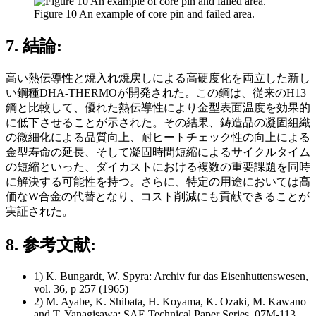
Figure 10 An example of core pin and failed area.
7. 結論:
高い熱伝導性と焼入れ焼戻しによる高硬度化を両立した新し
い鋼種DHA-THERMOが開発された。この鋼は、従来のH13
鋼と比較して、優れた熱伝導性により金型表面温度を効果的
に低下させることが示された。その結果、鋳造品の凝固組織
の微細化による品質向上、耐ヒートチェック性の向上による
金型寿命の延長、そして凝固時間短縮によるサイクルタイム
の短縮といった、ダイカストにおける複数の重要課題を同時
に解決する可能性を持つ。さらに、特定の用途においては高
価なW合金の代替となり、コスト削減にも貢献できることが
実証された。
8. 参考文献:
1) K. Bungardt, W. Spyra: Archiv fur das Eisenhuttenswesen,
vol. 36, p 257 (1965)
2) M. Ayabe, K. Shibata, H. Koyama, K. Ozaki, M. Kawano
and T. Yanagisawa: SAE Technical Paper Series, 07M-113