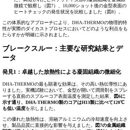
微鏡で観察し（図7）、10,000ショット後の金型表面の
ヒートチェックの発生状況を比較しました（図8）。
この体系的なアプローチにより、DHA-THERMOの物理的特
性が実際のダイカストプロセスにおいてどのような利点をも
たらすかが明確に示されました。
ブレークスルー：主要な研究結果とデ
ータ
発見1：卓越した放熱性による凝固組織の微細化
DHA-THERMOの最も顕著な効果は、その高い熱伝導性にあ
りました。実機試験において、金型が開いて潤滑剤をスプレ
ーする直前のスプルーコア表面温度を測定した結果、
図6に
示す通り、DHA-THERMO製のコアはH13製に比べて120℃
も低い温度
を示しました。
この優れた放熱性は、溶融アルミニウムの冷却速度を向上さ
せ、製品品質に直接的な影響を与えました。
図7の金属組織