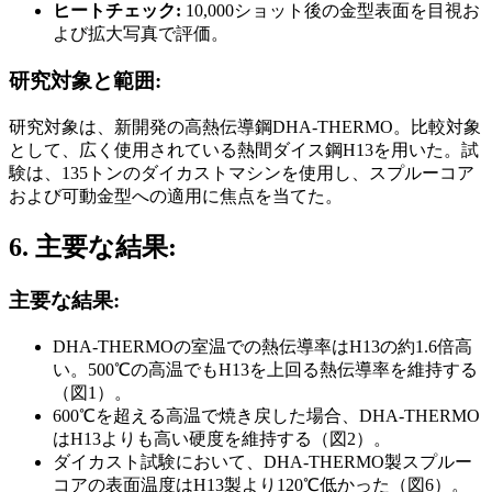
ヒートチェック:
10,000ショット後の金型表面を目視お
よび拡大写真で評価。
研究対象と範囲:
研究対象は、新開発の高熱伝導鋼DHA-THERMO。比較対象
として、広く使用されている熱間ダイス鋼H13を用いた。試
験は、135トンのダイカストマシンを使用し、スプルーコア
および可動金型への適用に焦点を当てた。
6. 主要な結果:
主要な結果:
DHA-THERMOの室温での熱伝導率はH13の約1.6倍高
い。500℃の高温でもH13を上回る熱伝導率を維持する
（図1）。
600℃を超える高温で焼き戻した場合、DHA-THERMO
はH13よりも高い硬度を維持する（図2）。
ダイカスト試験において、DHA-THERMO製スプルー
コアの表面温度はH13製より120℃低かった（図6）。