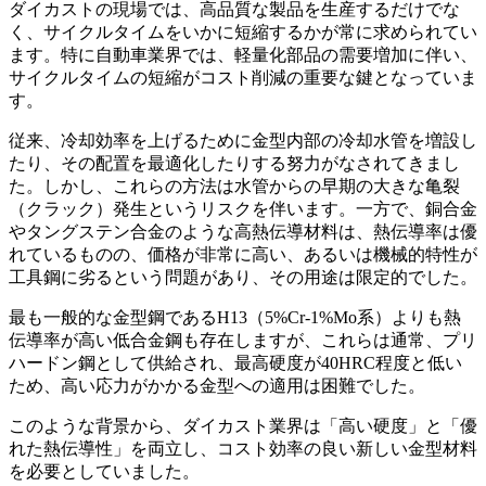
ダイカストの現場では、高品質な製品を生産するだけでな
く、サイクルタイムをいかに短縮するかが常に求められてい
ます。特に自動車業界では、軽量化部品の需要増加に伴い、
サイクルタイムの短縮がコスト削減の重要な鍵となっていま
す。
従来、冷却効率を上げるために金型内部の冷却水管を増設し
たり、その配置を最適化したりする努力がなされてきまし
た。しかし、これらの方法は水管からの早期の大きな亀裂
（クラック）発生というリスクを伴います。一方で、銅合金
やタングステン合金のような高熱伝導材料は、熱伝導率は優
れているものの、価格が非常に高い、あるいは機械的特性が
工具鋼に劣るという問題があり、その用途は限定的でした。
最も一般的な金型鋼であるH13（5%Cr-1%Mo系）よりも熱
伝導率が高い低合金鋼も存在しますが、これらは通常、プリ
ハードン鋼として供給され、最高硬度が40HRC程度と低い
ため、高い応力がかかる金型への適用は困難でした。
このような背景から、ダイカスト業界は「高い硬度」と「優
れた熱伝導性」を両立し、コスト効率の良い新しい金型材料
を必要としていました。