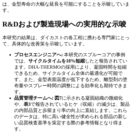
は、金型寿命の大幅な延長を可能にすることを示唆していま
す。
R&Dおよび製造現場への実用的な示唆
本研究の結果は、ダイカストの各工程に携わる専門家にとっ
て、具体的な改善策を示唆しています。
プロセスエンジニアへ:
本研究のスプルーコアの事例
では、
サイクルタイムを18%短縮
したと報告されてい
ます。DHA-THERMOの採用により、凝固時間を短縮
できるため、サイクルタイム全体の最適化が可能で
す。また、金型表面温度が低下するため、離型剤の塗
布量やスプレー時間の調整による効率化も期待できま
す。
品質管理チームへ:
図7
に示される凝固組織の微細化
や、
表3
で報告されているヒケ（収縮）の減少は、製品
の内部品質と歩留まり率の向上に直結します。これら
のデータは、特に高い健全性が求められる部品の新し
い品質検査基準を策定する際の参考情報となり得ま
す。