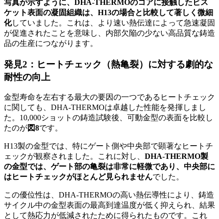
写真が示すように、DHA-THERMOのコアに接触したビス
ケット表面の凝固組織は、H13の場合と比較して著しく微細
化
していました。これは、より速い熱伝達によって急速凝固
が促進されたことを意味し、内部欠陥の少ない高品質な鋳造
品の生産につながります。
発見2：ヒートチェック（熱亀裂）に対する劇的な
耐性の向上
金型寿命を左右する最大の要因の一つであるヒートチェック
に関しても、DHA-THERMOは卓越した性能を発揮しまし
た。10,000ショットの鋳造試験後、可動金型の表面を比較し
たのが
図8
です。
H13製の金型では、特にゲート側や中央部で顕著なヒートチ
ェックが観察されました。これに対し、
DHA-THERMO製
の金型では、ゲート部の亀裂は非常に軽微であり、中央部に
はヒートチェックがほとんど見られません
でした。
この優位性は、DHA-THERMOの高い熱伝導性により、鋳造
サイクル中の金型表面の最高到達温度が低く抑えられ、結果
として熱応力が低減されたために得られたものです。これ