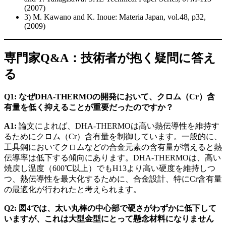
(2007)
3) M. Kawano and K. Inoue: Materia Japan, vol.48, p32,
(2009)
専門家Q&A：技術者が抱く疑問に答え
る
Q1: なぜDHA-THERMOの開発において、クロム（Cr）含
有量を低く抑えることが重要だったのですか？
A1:
論文によれば、DHA-THERMOは高い熱伝導性を維持す
るためにクロム（Cr）含有量を制御しています。一般的に、
工具鋼においてクロムなどの合金元素の含有量が増えると熱
伝導率は低下する傾向にあります。DHA-THERMOは、高い
焼戻し温度（600℃以上）でもH13より高い硬度を維持しつ
つ、熱伝導性を最大化するために、合金設計、特にCr含有量
の最適化が行われたと考えられます。
Q2: 図4では、太い丸棒の中心部で硬さがわずかに低下して
いますが、これは大型金型にとって懸念材料になりません