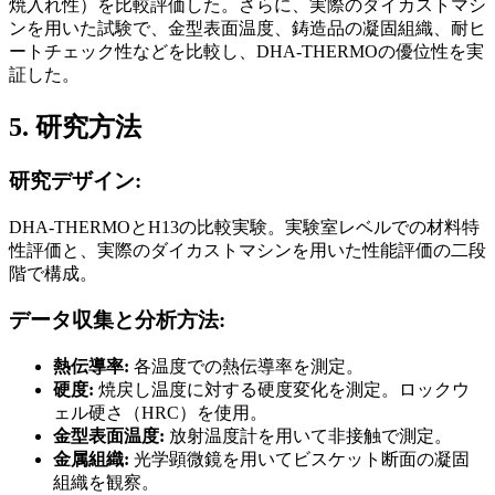
焼入れ性）を比較評価した。さらに、実際のダイカストマシ
ンを用いた試験で、金型表面温度、鋳造品の凝固組織、耐ヒ
ートチェック性などを比較し、DHA-THERMOの優位性を実
証した。
5. 研究方法
研究デザイン:
DHA-THERMOとH13の比較実験。実験室レベルでの材料特
性評価と、実際のダイカストマシンを用いた性能評価の二段
階で構成。
データ収集と分析方法:
熱伝導率:
各温度での熱伝導率を測定。
硬度:
焼戻し温度に対する硬度変化を測定。ロックウ
ェル硬さ（HRC）を使用。
金型表面温度:
放射温度計を用いて非接触で測定。
金属組織:
光学顕微鏡を用いてビスケット断面の凝固
組織を観察。