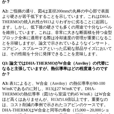
か？
A2:
ご指摘の通り、図4は直径200mmの丸棒の中心部で表面
より硬さが若干低下することを示しています。これはDHA-
THERMOの焼入れ性がH13よりわずかに劣ることに起因し
ます。しかし、低下後の硬さでも多くの用途で十分なレベル
を維持しています。これは、非常に大きな断面積を持つ金型
ブロック全体に適用する際は冷却速度の管理が重要になるこ
とを示唆しますが、論文で示されているようなインサート、
コアピン、スプルーコアといった広範な部品サイズにおいて
は、その性能を十分に発揮できることを意味します。
Q3: 論文ではDHA-THERMOがW合金（Anviloy）の代替に
なると主張していますが、熱伝導率はどの程度違うのです
か？
A3:
表1によると、W合金（Anviloy）の熱伝導率が80-100
W/mKであるのに対し、H13は27 W/mKです。DHA-
THERMOの熱伝導率（図1から室温で約45 W/mK）はW合金
ほど高くはありませんが、H13の1.6倍以上です。重要なの
は、コスト削減の事例で示されたコアピンのケースです。
DHA-THERMOはW合金と同等の寿命（15,000～20,000ショ