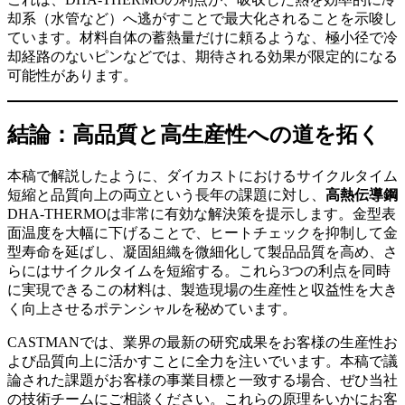
却系（水管など）へ逃がすことで最大化されることを示唆し
ています。材料自体の蓄熱量だけに頼るような、極小径で冷
却経路のないピンなどでは、期待される効果が限定的になる
可能性があります。
結論：高品質と高生産性への道を拓く
本稿で解説したように、ダイカストにおけるサイクルタイム
短縮と品質向上の両立という長年の課題に対し、
高熱伝導鋼
DHA-THERMOは非常に有効な解決策を提示します。金型表
面温度を大幅に下げることで、ヒートチェックを抑制して金
型寿命を延ばし、凝固組織を微細化して製品品質を高め、さ
らにはサイクルタイムを短縮する。これら3つの利点を同時
に実現できるこの材料は、製造現場の生産性と収益性を大き
く向上させるポテンシャルを秘めています。
CASTMANでは、業界の最新の研究成果をお客様の生産性お
よび品質向上に活かすことに全力を注いでいます。本稿で議
論された課題がお客様の事業目標と一致する場合、ぜひ当社
の技術チームにご相談ください。これらの原理をいかにお客