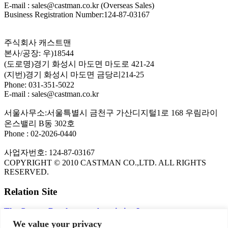
E-mail : sales@castman.co.kr (Overseas Sales)
Business Registration Number:124-87-03167
주식회사 캐스트맨
본사/공장: 우)18544
(도로명)경기 화성시 마도면 마도로 421-24
(지번)경기 화성시 마도면 금당리214-25
Phone: 031-351-5022
E-mail : sales@castman.co.kr
서울사무소:서울특별시 금천구 가산디지털1로 168 우림라이
온스밸리 B동 302호
Phone : 02-2026-0440
사업자번호: 124-87-03167
COPYRIGHT © 2010 CASTMAN CO.,LTD. ALL RIGHTS
RESERVED.
Relation Site
The Copper Development Association Inc.
FLOW-3D CFD Program
We value your privacy