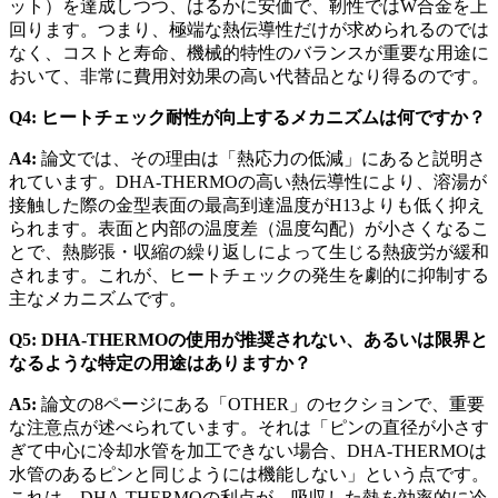
ット）を達成しつつ、はるかに安価で、靭性ではW合金を上
回ります。つまり、極端な熱伝導性だけが求められるのでは
なく、コストと寿命、機械的特性のバランスが重要な用途に
おいて、非常に費用対効果の高い代替品となり得るのです。
Q4: ヒートチェック耐性が向上するメカニズムは何ですか？
A4:
論文では、その理由は「熱応力の低減」にあると説明さ
れています。DHA-THERMOの高い熱伝導性により、溶湯が
接触した際の金型表面の最高到達温度がH13よりも低く抑え
られます。表面と内部の温度差（温度勾配）が小さくなるこ
とで、熱膨張・収縮の繰り返しによって生じる熱疲労が緩和
されます。これが、ヒートチェックの発生を劇的に抑制する
主なメカニズムです。
Q5: DHA-THERMOの使用が推奨されない、あるいは限界と
なるような特定の用途はありますか？
A5:
論文の8ページにある「OTHER」のセクションで、重要
な注意点が述べられています。それは「ピンの直径が小さす
ぎて中心に冷却水管を加工できない場合、DHA-THERMOは
水管のあるピンと同じようには機能しない」という点です。
これは、DHA-THERMOの利点が、吸収した熱を効率的に冷