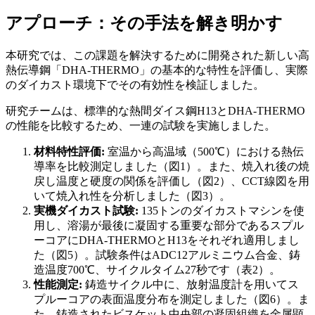
アプローチ：その手法を解き明かす
本研究では、この課題を解決するために開発された新しい高
熱伝導鋼「DHA-THERMO」の基本的な特性を評価し、実際
のダイカスト環境下でその有効性を検証しました。
研究チームは、標準的な熱間ダイス鋼H13とDHA-THERMO
の性能を比較するため、一連の試験を実施しました。
材料特性評価:
室温から高温域（500℃）における熱伝
導率を比較測定しました（図1）。また、焼入れ後の焼
戻し温度と硬度の関係を評価し（図2）、CCT線図を用
いて焼入れ性を分析しました（図3）。
実機ダイカスト試験:
135トンのダイカストマシンを使
用し、溶湯が最後に凝固する重要な部分であるスプル
ーコアにDHA-THERMOとH13をそれぞれ適用しまし
た（図5）。試験条件はADC12アルミニウム合金、鋳
造温度700℃、サイクルタイム27秒です（表2）。
性能測定:
鋳造サイクル中に、放射温度計を用いてス
プルーコアの表面温度分布を測定しました（図6）。ま
た、鋳造されたビスケット中央部の凝固組織を金属顕