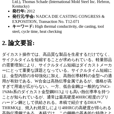
Ltd.), Thomas Schade (International Mold Steel Inc. Hebron,
Kentucky)
発行年:
2012
発行元/学会:
NADCA DIE CASTING CONGRESS &
EXPOSITION, Transaction No. T12-071
キーワード:
High thermal conductivity, die casting, tool
steel, cycle time, heat checking
2. 論文要旨:
ダイカスト操作では、高品質な製品を生産するだけでなく、
サイクルタイムを短縮することが求められている。軽量部品
の需要増加により、サイクルタイム短縮はダイカストメーカ
ーにとって重要な課題となっている。サイクルタイム短縮に
は、金型内部の冷却強化に加え、高熱伝導材料の金型への適
用が有効である。W合金は高熱伝導金属であるが、価格が高
すぎて用途が広がらない。一方、低合金鋼は一般的な5%Cr-
1%Mo系のダイカスト金型鋼H13よりも高い熱伝導率を持つ
ことが知られているが、通常は最高硬度40HRC程度のプリ
ハードン鋼として供給される。本稿で紹介するDHA™-
THRMOは、焼入れ焼戻しにより48HRCの高硬度が得られる
高熱伝導鋼である。本稿では、この鋼種の基本的な特徴とと