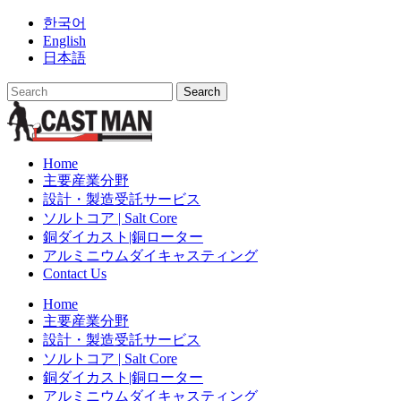
Skip
한국어
to
English
content
日本語
Home
主要産業分野
設計・製造受託サービス
ソルトコア | Salt Core
銅ダイカスト|銅ローター
アルミニウムダイキャスティング
Contact Us
Home
主要産業分野
設計・製造受託サービス
ソルトコア | Salt Core
銅ダイカスト|銅ローター
アルミニウムダイキャスティング