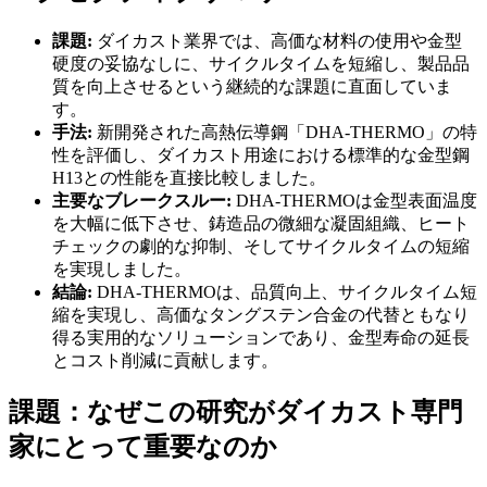
課題:
ダイカスト業界では、高価な材料の使用や金型
硬度の妥協なしに、サイクルタイムを短縮し、製品品
質を向上させるという継続的な課題に直面していま
す。
手法:
新開発された高熱伝導鋼「DHA-THERMO」の特
性を評価し、ダイカスト用途における標準的な金型鋼
H13との性能を直接比較しました。
主要なブレークスルー:
DHA-THERMOは金型表面温度
を大幅に低下させ、鋳造品の微細な凝固組織、ヒート
チェックの劇的な抑制、そしてサイクルタイムの短縮
を実現しました。
結論:
DHA-THERMOは、品質向上、サイクルタイム短
縮を実現し、高価なタングステン合金の代替ともなり
得る実用的なソリューションであり、金型寿命の延長
とコスト削減に貢献します。
課題：なぜこの研究がダイカスト専門
家にとって重要なのか