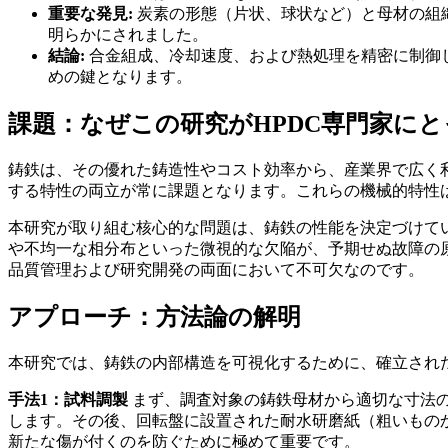
重要な発見:
炭素の形態（片状、球状など）と母材の組
明らかにされました。
結論:
合金組成、冷却速度、および熱処理を精密に制御
めの鍵となります。
課題：なぜこの研究がHPDC専門家に
鋳鉄は、その優れた鋳造性やコスト効率から、産業界で広く
する特性の両立が常に課題となります。これらの機械的特性
本研究が取り組む核心的な問題は、鋳鉄の性能を決定づけて
や不均一な相分布といった微視的な欠陥が、予期せぬ故障の
品質管理および研究開発の両面において不可欠なのです。
アプローチ：方法論の解明
本研究では、鋳鉄の内部構造を可視化するために、確立され
手法1：試料調製
まず、調査対象の鋳鉄母材から適切な寸法の
します。その後、回転盤に設置された耐水研磨紙（粗いもの
新たな傷が付くのを防ぐために極めて重要です。