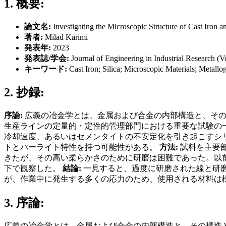
1. 概要:
論文名:
Investigating the Microscopic Structure of Cast Iron an
著者:
Milad Karimi
発表年:
2023
発表誌/学会:
Journal of Engineering in Industrial Research (V
キーワード:
Cast Iron; Silica; Microscopic Materials; Metallo
2. 抄録:
序論:
広義の冶金学とは、金属および合金の内部構造と、その
生産ラインの定量的・定性的管理部門における重要な試験の
冷却速度、あるいはセメンタイトの不安定化を引き起こすシリ
トとパーライト特性を持つ可能性がある。
方法:
試料を主要
きたが、その高い柔らかさのために研磨は困難であった。以前
下で観察した。
結論:
一見すると、過度に研磨された線と研
が、作業中に発生する多くの応力のため、使用される材料は
3. 序論:
広義の冶金学とは、金属および合金の内部構造と、その構造