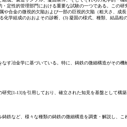
的・定性的管理部門における重要な試験の一つである。この研
た金属や合金の微視的欠陥および一部の巨視的欠陥（粗大さ、成
よる化学組成のおおよその診断、(3) 凝固の様式、種類、結晶
をなす冶金学に基づいている。特に、鋳鉄の微細構造がその機
究[1-13]を引用しており、確立された知見を基盤として構
ル鋳鉄など、様々な種類の鋳鉄の微細構造を調査・解説し、こ