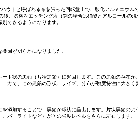
マハウトと呼ばれる布を張った回転盤上で、酸化アルミニウム
その後、試料をエッチング液（鋼の場合は硝酸とアルコールの混
識別できるようになります。
な要因が明らかになりました。
シート状の黒鉛（片状黒鉛）に起因します。この黒鉛の存在が
。一方で、この黒鉛の形状、サイズ、分布が強度特性に大きく
どを添加することで、黒鉛が球状に晶出します。片状黒鉛のよ
ト、パーライトなど）がその強度レベルをさらに左右します。