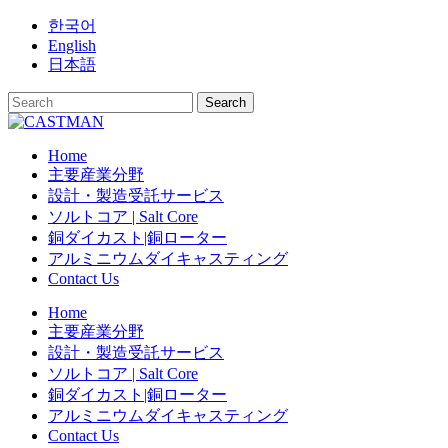
Skip
한국어
to
English
content
日本語
Home
主要産業分野
設計・製造受託サービス
ソルトコア | Salt Core
銅ダイカスト|銅ローター
アルミニウムダイキャスティング
Contact Us
Home
主要産業分野
設計・製造受託サービス
ソルトコア | Salt Core
銅ダイカスト|銅ローター
アルミニウムダイキャスティング
Contact Us