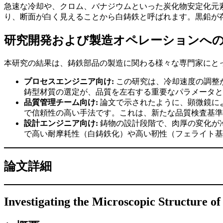
急速な冷却や、クロム、バナジウムといった炭化物安定化元素
り、断面が白く見えることから白鋳鉄と呼ばれます。黒鉛が
研究開発および製造オペレーションへ
本研究の結果は、鋳鉄部品の製造に関わる様々な専門家にと
プロセスエンジニア向け:
この研究は、冷却速度の調整
鋳型材質の選定が、品質を左右する重要なパラメータと
品質管理チーム向け:
論文で示されたように、顕微鏡に
で信頼性の高い手法です。これは、新たな品質検査基準
設計エンジニア向け:
鋳物の設計段階で、肉厚の変化が
で高い耐摩耗性（白鋳鉄化）や高い靭性（フェライト基
論文詳細
Investigating the Microscopic Structure of 