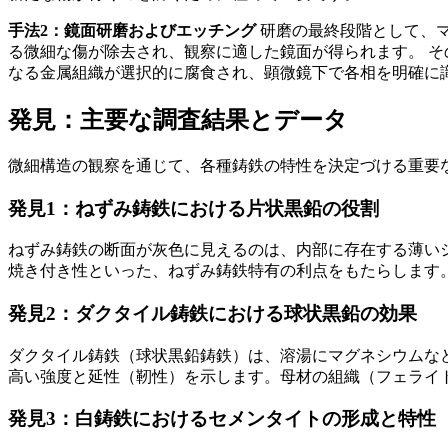
手法2：鏡面研磨およびエッチング
研磨の最終段階として、
る微細な傷が除去され、観察に適した鏡面が得られます。 
なる金属組織が選択的に腐食され、顕微鏡下で各相を明確に
発見：主要な調査結果とデータ
微細構造の観察を通じて、各種鋳鉄の特性を決定づける重要
発見1：ねずみ鋳鉄における片状黒鉛の役割
ねずみ鋳鉄の断面が灰色に見えるのは、内部に存在する薄い
焼き付き性といった、ねずみ鋳鉄特有の利点をもたらします
発見2：ダクタイル鋳鉄における球状黒鉛の効果
ダクタイル鋳鉄（球状黒鉛鋳鉄）は、溶湯にマグネシウムな
高い強度と延性（靭性）を示します。母材の組織（フェライ
発見3：白鋳鉄におけるセメンタイトの形成と特性