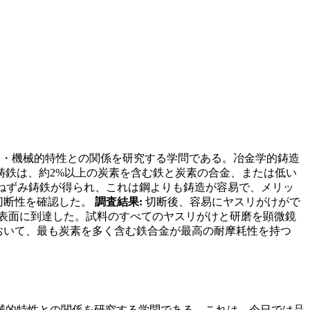
・機械的特性との関係を研究する学問である。冶金学的鋳造
鋳鉄は、約2%以上の炭素を含む鉄と炭素の合金、または低い
素ねずみ鋳鉄が得られ、これは鋼よりも鋳造が容易で、メリッ
切断性を確認した。
調査結果:
切断後、容易にヤスリがけがで
な表面に到達した。試料のすべてのヤスリがけと研磨を顕微鏡
おいて、最も炭素を多く含む鉄合金が最高の耐摩耗性を持つ
械的特性との関係を研究する学問である。これは、今日では品