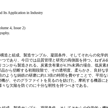
d Its Application in Industry
olume 4, Issue 2)
graphy.
構造と組成、製造サンプル、凝固条件、そしてそれらの化学的
一つであり、今日では品質管理と研究の両側面を持つ。ねずみ
コンから製造される。炭素含有量が4.3%未満の場合、低炭
部品から切断する初期段階で、その透明度、柔らかさ、良好な
のような鋳鉄の研磨に約1.3倍の時間を費やすことで、平坦
磨機が、そのグラファイトを見るのを妨げた。摩耗する機器に
様々な欠陥を防ぐのに十分な靭性を持つべきである。
と組成、製造サンプル、凝固条件、そしてそれらの化学的・機