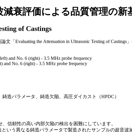
波減衰評価による品質管理の新
esting of Castings
valuating the Attenuation in Ultrasonic Testing 
ft) and No. 6 (right) - 3.5 MHz probe frequency
）、鋳造パラメータ、鋳造欠陥、高圧ダイカスト（HPDC）
せ、信頼性の高い内部欠陥の検出を困難にしています。
鋳造という異なる鋳造パラメータで製造されたサンプルの超音波