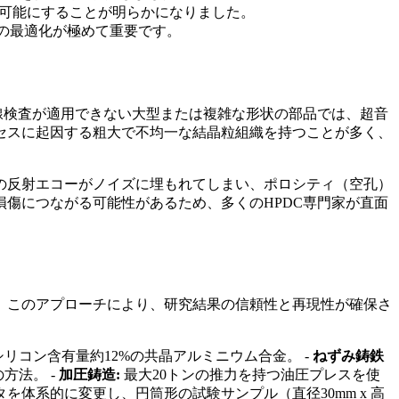
を可能にすることが明らかになりました。
の最適化が極めて重要です。
線検査が適用できない大型または複雑な形状の部品では、超音
セスに起因する粗大で不均一な結晶粒組織を持つことが多く、
の反射エコーがノイズに埋もれてしまい、ポロシティ（空孔）
傷につながる可能性があるため、多くのHPDC専門家が直面
。このアプローチにより、研究結果の信頼性と再現性が確保さ
リコン含有量約12%の共晶アルミニウム合金。 -
ねずみ鋳鉄
方法。 -
加圧鋳造:
最大20トンの推力を持つ油圧プレスを使
体系的に変更し、円筒形の試験サンプル（直径30mm x 高