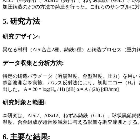
AlSi7（亜共晶）、AlSi12（共晶）、ねずみ鋳鉄（GJL）
加圧鋳造の2つの方法で鋳造を行った。これらのサンプルに対し
5. 研究方法
研究デザイン:
異なる材料（AlSi合金2種、鋳鉄2種）と鋳造プロセス（重
データ収集と分析方法:
特定の鋳造パラメータ（溶湯温度、金型温度、圧力）を用いて円筒形サ
超音波測定を実施。パルス反射法により、初期エコー（H₀）
出した。 A = 20 * log(H₀ / H) [dB] α = A / (2h) [dB/mm]
研究対象と範囲:
本研究は、AlSi7、AlSi12、ねずみ鋳鉄（GJL）、球
温度、合金組成が超音波減衰に与える影響を調査範囲とする
6. 主要な結果: