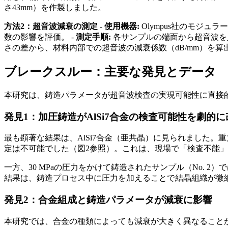
さ43mm）を作製しました。
方法2：超音波減衰の測定
-
使用機器:
Olympus社のモジュラー
数の影響を評価。 -
測定手順:
各サンプルの端面から超音波を
さの差から、材料内部での超音波の減衰係数（dB/mm）を算
ブレークスルー：主要な発見とデータ
本研究は、鋳造パラメータが超音波検査の実現可能性に直接
発見1：加圧鋳造がAlSi7合金の検査可能性を劇的に
最も顕著な結果は、AlSi7合金（亜共晶）に見られました。
定は不可能でした（図2参照）。これは、現場で「検査不能
一方、30 MPaの圧力をかけて鋳造されたサンプル（No. 
結果は、鋳造プロセス中に圧力を加えることで結晶組織が微
発見2：合金組成と鋳造パラメータが減衰に影響
本研究では、合金の種類によっても減衰が大きく異なること