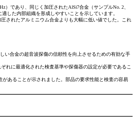
 MHz）であり、同じく加圧されたAlSi7合金（サンプルNo. 2、
検査に適した内部組織を形成しやすいことを示しています。
加圧されたアルミニウム合金よりも大幅に低い値でした。これ
査が難しい合金の超音波探傷の信頼性を向上させるための有効な手
ため、それぞれに最適化された検査基準や探傷器の設定が必要であるこ
性があることが示されました。部品の要求性能と検査の容易