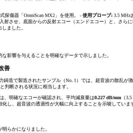
式探傷器「OmniScan MX2」を使用。 -
使用プローブ:
3.5 M
入射させ、底面からの反射エコー（エンドエコー）と、さらに
出しました。
的な影響を与えることを明確なデータで示しました。
改善
重力鋳造で製造されたサンプル（No. 1）では、超音波の散乱
」と判断される状況に相当します。
2）では、明確なエコーが確認され、平均減衰量は
0.227 dB/mm
（3
細化し、超音波の透過性が大幅に向上することを示唆していま
が明らかになりました。