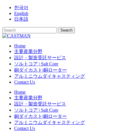
Skip
한국어
to
English
content
日本語
Home
主要産業分野
設計・製造受託サービス
ソルトコア | Salt Core
銅ダイカスト|銅ローター
アルミニウムダイキャスティング
Contact Us
Home
主要産業分野
設計・製造受託サービス
ソルトコア | Salt Core
銅ダイカスト|銅ローター
アルミニウムダイキャスティング
Contact Us