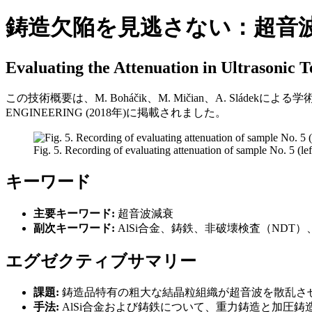
鋳造欠陥を見逃さない：超音
Evaluating the Attenuation in Ultrasonic T
この技術概要は、M. Boháčik、M. Mičian、A. Sládekによる学術論文「E
ENGINEERING (2018年)に掲載されました。
Fig. 5. Recording of evaluating attenuation of sample No. 5 (le
キーワード
主要キーワード:
超音波減衰
副次キーワード:
AlSi合金、鋳鉄、非破壊検査（NDT
エグゼクティブサマリー
課題:
鋳造品特有の粗大な結晶粒組織が超音波を散乱さ
手法:
AlSi合金および鋳鉄について、重力鋳造と加圧