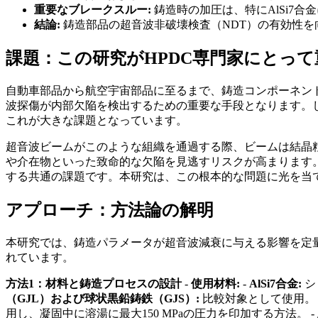
重要なブレークスルー:
鋳造時の加圧は、特にAlSi7
結論:
鋳造部品の超音波非破壊検査（NDT）の有効性
課題：この研究がHPDC専門家にとっ
自動車部品から航空宇宙部品に至るまで、鋳造コンポーネン
波探傷が内部欠陥を検出するための重要な手段となります。
これが大きな課題となっています。
超音波ビームがこのような組織を通過する際、ビームは結晶
や介在物といった致命的な欠陥を見逃すリスクが高まります
する共通の課題です。本研究は、この根本的な問題に光を当
アプローチ：方法論の解明
本研究では、鋳造パラメータが超音波減衰に与える影響を定
れています。
方法1：材料と鋳造プロセスの設計
-
使用材料:
-
AlSi7合金:
シ
（GJL）および球状黒鉛鋳鉄（GJS）:
比較対象として使用。 
用し、凝固中に溶湯に最大150 MPaの圧力を印加する方法。 -