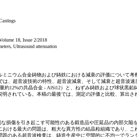
 Castings
me 18, Issue 2/2018
meters, Ultrasound attenuation
ルミニウム合金鋳物および鋳鉄における減衰の評価について考
では、超音波技術の特性、超音波減衰、そして減衰と超音波速度
含有量約12%の共晶合金 - AlSi12）と、ねずみ鋳鉄および
説明されている。本稿の最後では、測定の評価と比較、算出さ
刻な損傷を引き起こす可能性のある鍛造品や圧延品の内部欠陥
における最大の問題は、粗大な異方性の結晶粒組織であり、こ
問題のある超音波検査は、鋳造生産中に空間的に不均一でラン