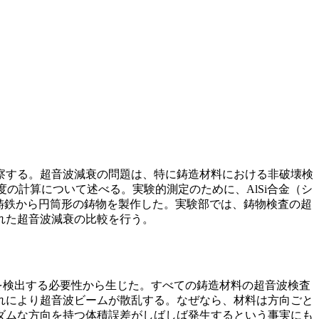
察する。超音波減衰の問題は、特に鋳造材料における非破壊検
の計算について述べる。実験的測定のために、AlSi合金（シ
球状黒鉛鋳鉄から円筒形の鋳物を製作した。実験部では、鋳物検査の超
れた超音波減衰の比較を行う。
を検出する必要性から生じた。すべての鋳造材料の超音波検査
れにより超音波ビームが散乱する。なぜなら、材料は方向ごと
ダムな方向を持つ体積誤差がしばしば発生するという事実にも