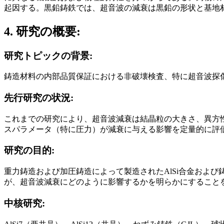
起因する。黒鉛鋳鉄では、超音波の減衰は黒鉛の形状と基地
4. 研究の概要:
研究トピックの背景:
鋳造材料の内部品質保証における非破壊検査、特に超音波探
先行研究の状況:
これまでの研究により、超音波減衰は結晶粒の大きさ、異方性、周
スパラメータ（特に圧力）が減衰に与える影響を定量的に評
研究の目的:
重力鋳造および加圧鋳造によって製造されたAlSi合金およ
が、超音波減衰にどのように影響するかを明らかにすること
中核研究: