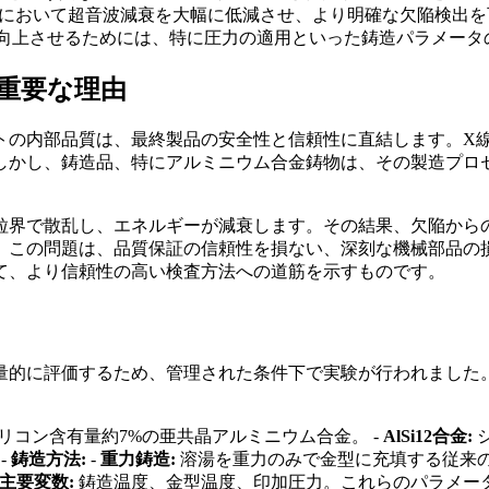
合金において超音波減衰を大幅に低減させ、より明確な欠陥検出
を向上させるためには、特に圧力の適用といった鋳造パラメータ
て重要な理由
トの内部品質は、最終製品の安全性と信頼性に直結します。X
しかし、鋳造品、特にアルミニウム合金鋳物は、その製造プロ
粒界で散乱し、エネルギーが減衰します。その結果、欠陥から
。この問題は、品質保証の信頼性を損ない、深刻な機械部品の損
て、より信頼性の高い検査方法への道筋を示すものです。
量的に評価するため、管理された条件下で実験が行われました
リコン含有量約7%の亜共晶アルミニウム合金。 -
AlSi12合金:
シ
-
鋳造方法:
-
重力鋳造:
溶湯を重力のみで金型に充填する従来の
主要変数:
鋳造温度、金型温度、印加圧力。これらのパラメータを