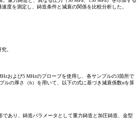
。重力鋳造と、異なる圧力（30 MPa、150 MPa）を印加する
と伝播速度を測定し、鋳造条件と減衰の関係を比較分析した。
研究。
 MHzおよび5 MHzのプローブを使用し、各サンプルの3箇所で
プルの厚さ（h）を用いて、以下の式に基づき減衰係数αを算
な円筒形であり、鋳造パラメータとして重力鋳造と加圧鋳造、金型