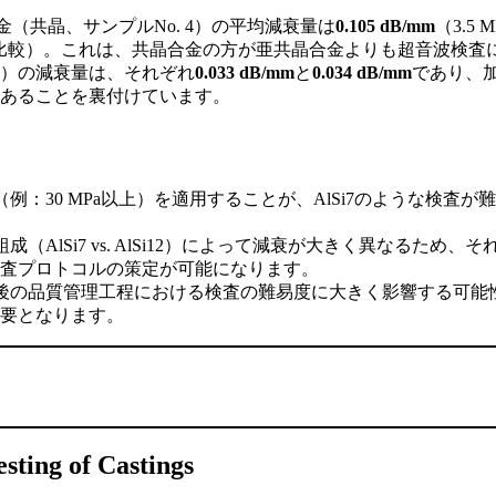
2合金（共晶、サンプルNo. 4）の平均減衰量は
0.105 dB/mm
（3.5
と表5を比較）。これは、共晶合金の方が亜共晶合金よりも超音波
S）の減衰量は、それぞれ
0.033 dB/mm
と
0.034 dB/mm
であり、
あることを裏付けています。
例：30 MPa以上）を適用することが、AlSi7のような検
成（AlSi7 vs. AlSi12）によって減衰が大きく異なる
査プロトコルの策定が可能になります。
後の品質管理工程における検査の難易度に大きく影響する可能
要となります。
esting of Castings