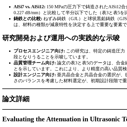
AlSi7 vs. AlSi12:
150 MPaの圧力下で鋳造されたAlSi1
0.227 dB/mm）と比較して半分以下でした（表3
鋳鉄との比較:
ねずみ鋳鉄（GJL）と球状黒鉛鋳鉄（GJ
は、材料の種類が減衰特性を決定する上で重要な要素で
研究開発および運用への実践的な示唆
プロセスエンジニア向け:
この研究は、特定の鋳造圧力（
段となりうることを示唆しています。
品質管理チーム向け:
論文の表3と表5のデータは、合金組
とを示しています。これにより、より精度の高い品質検
設計エンジニア向け:
亜共晶合金と共晶合金の選択が、
さのバランスを考慮した材料選定が、初期設計段階で重
論文詳細
Evaluating the Attenuation in Ultrasonic T