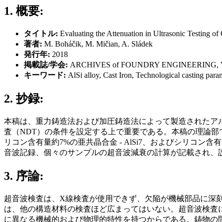
1. 概要:
タイトル:
Evaluating the Attenuation in Ultrasonic Testing of
著者:
M. Boháčik, M. Mičian, A. Sládek
発行年:
2018
掲載誌/学会:
ARCHIVES of FOUNDRY ENGINEERING, Volu
キーワード:
AlSi alloy, Cast Iron, Technological casting para
2. 抄録:
本稿は、重力鋳造法および加圧鋳造法によって製造されたア
査（NDT）の条件を設定する上で重要である。本稿の理論部
リコン含有量約7%の亜共晶合金 - AlSi7、およびシリコン
音波記録、個々のサンプルの超音波減衰の計算が記載され、
3. 序論:
超音波検査は、X線検査が使用できず、欠陥が機械部品に深
は、他の構造材料の検査ほど広まってはいない。超音波検査
に異なる機械的および物理的特性を持つからである。鋳物の