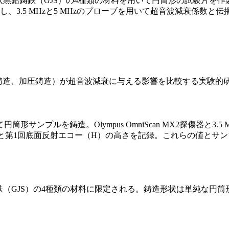
、球状黒鉛鋳鉄（GJS）の4種類の材料を用いて円筒形の試験片を作製
、3.5 MHzと5 MHzのプローブを用いて超音波減衰係数
力鋳造、加圧鋳造）が超音波減衰に与える影響を比較する実験的
ンプルを鋳造。Olympus OmniScan MX2探傷器と3.5
と第1回底面反射エコー（H）の高さを記録。これらの値とサン
状黒鉛鋳鉄（GJS）の4種類の材料に限定される。鋳造形状は単純
。