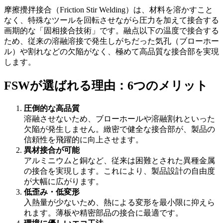
摩擦攪拌接合（Friction Stir Welding）は、材料を溶かすこと
なく、特殊なツールを回転させながら圧力を加えて接合する
画期的な「固相接合技術」です。融点以下の温度で接合する
ため、従来の溶融溶接で発生しがちだった気孔（ブローホー
ル）や割れなどの欠陥がなく、極めて高品質な接合部を実現
します。
FSWが選ばれる理由：6つのメリット
圧倒的な高品質
溶融させないため、ブローホールや溶融割れといった
欠陥が発生しません。緻密で健全な接合部が、製品の
信頼性を飛躍的に向上させます。
異材接合が可能
アルミニウムと銅など、従来は困難とされた異種金属
の接合を実現します。これにより、製品設計の自由度
が大幅に広がります。
低歪み・低変形
入熱量が少ないため、熱による変形を最小限に抑えら
れます。薄板や精密部品の接合に最適です。