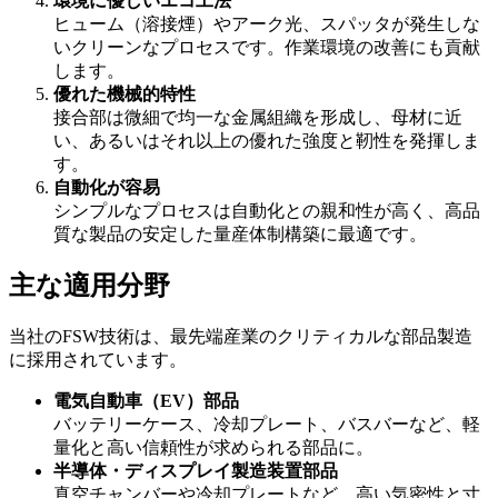
環境に優しいエコ工法
ヒューム（溶接煙）やアーク光、スパッタが発生しな
いクリーンなプロセスです。作業環境の改善にも貢献
します。
優れた機械的特性
接合部は微細で均一な金属組織を形成し、母材に近
い、あるいはそれ以上の優れた強度と靭性を発揮しま
す。
自動化が容易
シンプルなプロセスは自動化との親和性が高く、高品
質な製品の安定した量産体制構築に最適です。
主な適用分野
当社のFSW技術は、最先端産業のクリティカルな部品製造
に採用されています。
電気自動車（EV）部品
バッテリーケース、冷却プレート、バスバーなど、軽
量化と高い信頼性が求められる部品に。
半導体・ディスプレイ製造装置部品
真空チャンバーや冷却プレートなど、高い気密性と寸