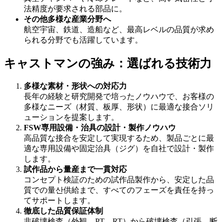
法精度が要求される部品に。
その他多様な産業分野へ
航空宇宙、鉄道、造船など、最高レベルの品質が求め
られる分野でも活躍しています。
キャストマンの強み：選ばれる技術力
多様な素材・形状への対応力
長年の経験と研究開発で培ったノウハウで、お客様の
多様なニーズ（材質、板厚、形状）に最適な接合ソリ
ューションを提案します。
FSW専用設備・治具の設計・製作ノウハウ
高品質な接合を安定して実現するため、製品ごとに最
適な専用設備や固定治具（ジグ）を自社で設計・製作
します。
試作品から量産まで一貫対応
コンセプト検証のための試作品製作から、安定した品
質での量산供給まで、すべてのフェーズを責任を持っ
てサポートします。
徹底した品質保証体制
非破壊検査（外観、PT、RT）から破壊検査（引張、断