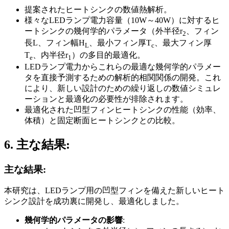
提案されたヒートシンクの数値熱解析。
様々なLEDランプ電力容量（10W～40W）に対するヒ
ートシンクの幾何学的パラメータ（外半径r
、フィン
2
長L、フィン幅H
、最小フィン厚T
、最大フィン厚
L
c
T
、内半径r
）の多目的最適化。
e
1
LEDランプ電力からこれらの最適な幾何学的パラメー
タを直接予測するための解析的相関関係の開発。これ
により、新しい設計のための繰り返しの数値シミュレ
ーションと最適化の必要性が排除されます。
最適化された凹型フィンヒートシンクの性能（効率、
体積）と固定断面ヒートシンクとの比較。
6. 主な結果:
主な結果:
本研究は、LEDランプ用の凹型フィンを備えた新しいヒート
シンク設計を成功裏に開発し、最適化しました。
幾何学的パラメータの影響
: