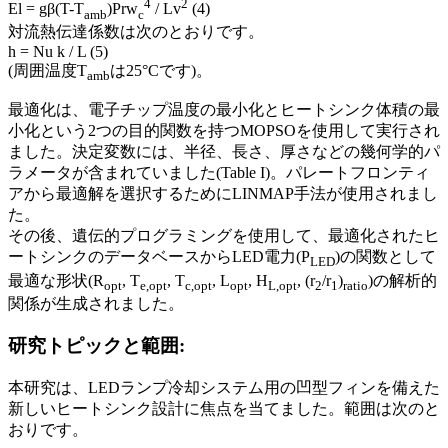
4
2
El = gβ(T-T
)Prw
/ Lv
(4)
amb
c
対流熱伝達係数は次のとおりです。
h = Nu k / L (5)
(周囲温度T
は25°Cです)。
amb
最適化は、電子チップ温度の最小化とヒートシンク体積の最
小化という2つの目的関数を持つMOPSOを使用して実行され
ました。決定変数には、半径、長さ、厚さなどの幾何学的パ
ラメータが含まれていました(Table I)。パレートフロンティ
アから最適解を選択するためにLINMAP手法が使用されまし
た。
その後、遺伝的プログラミングを使用して、最適化されたヒ
ートシンクのデータベースからLED電力(P
)の関数として
LED
最適な形状(R
, T
, T
, L
, H
, (r
/r
)
)の解析的
opt
e,opt
c,opt
opt
L,opt
2
1
ratio
関係が生成されました。
研究トピックと範囲:
本研究は、LEDランプ冷却システム用の凹型フィンを備えた
新しいヒートシンク設計に焦点を当てました。範囲は次のと
おりです。