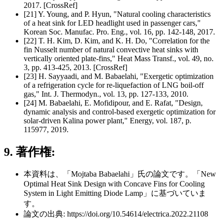
2017. [CrossRef]
[21] Y. Young, and P. Hyun, "Natural cooling characteristics
of a heat sink for LED headlight used in passenger cars,"
Korean Soc. Manufac. Pro. Eng., vol. 16, pp. 142-148, 2017.
[22] T. H. Kim, D. Kim, and K. H. Do, "Correlation for the
fin Nusselt number of natural convective heat sinks with
vertically oriented plate-fins," Heat Mass Transf., vol. 49, no.
3, pp. 413-425, 2013. [CrossRef]
[23] H. Sayyaadi, and M. Babaelahi, "Exergetic optimization
of a refrigeration cycle for re-liquefaction of LNG boil-off
gas," Int. J. Thermodyn., vol. 13, pp. 127-133, 2010.
[24] M. Babaelahi, E. Mofidipour, and E. Rafat, "Design,
dynamic analysis and control-based exergetic optimization for
solar-driven Kalina power plant," Energy, vol. 187, p.
115977, 2019.
9. 著作権:
本資料は、「Mojtaba Babaelahi」氏の論文です。「New
Optimal Heat Sink Design with Concave Fins for Cooling
System in Light Emitting Diode Lamp」に基づいていま
す。
論文の出典: https://doi.org/10.54614/electrica.2022.21108