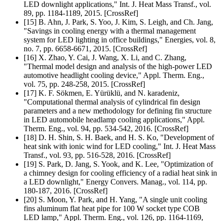
LED downlight applications," Int. J. Heat Mass Transf., vol.
89, pp. 1184-1189, 2015. [CrossRef]
[15] B. Ahn, J. Park, S. Yoo, J. Kim, S. Leigh, and Ch. Jang,
"Savings in cooling energy with a thermal management
system for LED lighting in office buildings," Energies, vol. 8,
no. 7, pp. 6658-6671, 2015. [CrossRef]
[16] X. Zhao, Y. Cai, J. Wang, X. Li, and C. Zhang,
"Thermal model design and analysis of the high-power LED
automotive headlight cooling device," Appl. Therm. Eng.,
vol. 75, pp. 248-258, 2015. [CrossRef]
[17] K. F. Sökmen, E. Yürüklü, and N. karadeniz,
"Computational thermal analysis of cylindrical fin design
parameters and a new methodology for defining fin structure
in LED automobile headlamp cooling applica­tions," Appl.
Therm. Eng., vol. 94, pp. 534-542, 2016. [CrossRef]
[18] D. H. Shin, S. H. Baek, and H. S. Ko, "Development of
heat sink with ionic wind for LED cooling," Int. J. Heat Mass
Transf., vol. 93, pp. 516-528, 2016. [CrossRef]
[19] S. Park, D. Jang, S. Yook, and K. Lee, "Optimization of
a chimney design for cooling efficiency of a radial heat sink in
a LED downlight," Energy Convers. Manag., vol. 114, pp.
180-187, 2016. [CrossRef]
[20] S. Moon, Y. Park, and H. Yang, "A single unit cooling
fins aluminum flat heat pipe for 100 W socket type COB
LED lamp," Appl. Therm. Eng., vol. 126, pp. 1164-1169,