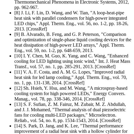
Thermomechanical Phenomena in Electronic Sys­tems, 2012,
pp. 962-967.
[8] J. Li, F. Lin, D. Wang, and W. Tian, "A loop-heat-pipe
heat sink with parallel condensers for high-power integrated
LED chips," Appl. Therm. Eng., vol. 56, no. 1-2, pp. 18-26,
2013. [CrossRef]
[9] B. Alvarado, B. Feng, and G. P. Peterson, "Comparison
and optimization of single-phase liquid cooling devices for the
heat dissipation of high-power LED arrays," Appl. Therm.
Eng., vol. 59, no. 1-2, pp. 648-659, 2013.
[10] I. Y. Chen, M. Guo, K. Yang, and C. Wang, "Enhanced
cooling for LED light­ing using ionic wind," Int. J. Heat Mass
Transf., vol. 57, no. 1, pp. 285-291, 2013. [CrossRef]
[11] V. A. F. Costa, and A. M. G. Lopes, "Improved radial
heat sink for led lamp cooling," Appl. Therm. Eng., vol. 70,
no. 1, pp. 131-138, 2014. [CrossRef]
[12] Sh. Hsieh, Y. Hsu, and M. Wang, "A microspray-based
cooling system for high powered LEDs," Energy Convers.
Manag., vol. 78, pp. 338-346, 2014. [CrossRef]
[13] S. F. Sufian, Z. M. Fairuz, M. Zubair, M. Z. Abdullah,
and J. J. Mohamed, "Thermal analysis of dual piezoelectric
fans for cooling multi-LED pack­ages," Microelectron.
Reliab., vol. 54, no. 8, pp. 1534-1543, 2014. [CrossRef]
[14] S. Park, D. Jang, and K. Lee, "Thermal performance
improvement of a radial heat sink with a hollow cylinder for