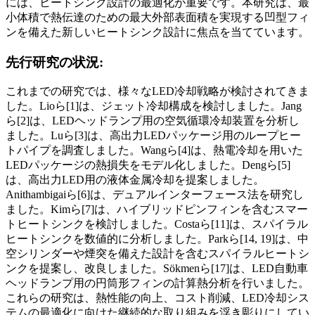
には、ヒートシンク設計の最適化が重要です。本研究は、最
小体積で熱伝達のための最大外部表面積を実現する凹型フィ
ンを備えた新しいヒートシンク設計に焦点を当てています。
先行研究の状況:
これまでの研究では、様々なLED冷却戦略が検討されてきま
した。Lioら[1]は、ジェット冷却構成を検討しました。Jang
ら[2]は、LEDヘッドランプ用の空気循環冷却装置を分析し
ました。Luら[3]は、高出力LEDパッケージ用のループヒー
トパイプを調査しました。Wangら[4]は、熱電冷却を用いた
LEDパッケージの熱損失をモデル化しました。Dengら[5]
は、高出力LED用の液体金属冷却を提案しました。
Anithambigaiら[6]は、デュアルインターフェース法を研究し
ました。Kimら[7]は、ハイブリッドピンフィンを含むスマー
トヒートシンクを検討しました。Costaら[11]は、スパイラル
ヒートシンクを数値的に分析しました。Parkら[14, 19]は、中
空シリンダーや煙突を備えた設計を含むスパイラルヒートシ
ンクを提案し、改良しました。Sökmenら[17]は、LED自動車
ヘッドランプ用の円筒形フィンの計算熱分析を行いました。
これらの研究は、熱性能の向上、コスト削減、LED冷却シス
テムの最適化に向けた継続的な取り組みを浮き彫りにしてい