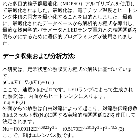
れた多目的粒子群最適化（MOPSO）アルゴリズムを使用し
て最適化されました。最適化は、電子チップ温度とヒートシ
ンク体積の両方を最小化することを目的としました。最後
に、最適化されたデータベースから解析的方程式を導出し、
最適な幾何学的パラメータとLEDランプ電力との相関関係を
明らかにするために遺伝的プログラミングが使用されまし
た。
データ収集および分析方法:
本研究は、定常状態の熱収支方程式の解法に基づいていま
す。
ρC
u.∇T –∇.(k∇T)=0 (1)
p
ここで、速度(u)はゼロです。LEDランプによって生成され
た熱(P)は、内面からヒートシンクに入ります。
-n.q = P (2)
外面からの放熱は自由対流によって起こり、対流熱伝達係数
(h)はヌセルト数(Nu)に関する実験的相関関係[22]を使用して
決定されます。
0.6823
-3.5
0.2813
-3.5
-3.5/3.5
Nu = [(0.09112El
)
+ (0.5170El
)
]
(3)
ここで、Elはエレンバス数です。