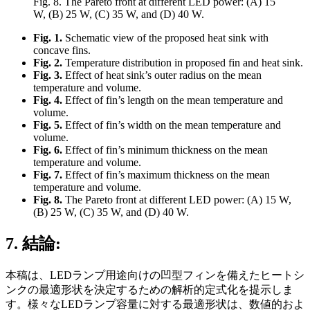
Fig. 8. The Pareto front at different LED power: (A) 15
W, (B) 25 W, (C) 35 W, and (D) 40 W.
Fig. 1.
Schematic view of the proposed heat sink with
concave fins.
Fig. 2.
Temperature distribution in proposed fin and heat sink.
Fig. 3.
Effect of heat sink’s outer radius on the mean
temperature and volume.
Fig. 4.
Effect of fin’s length on the mean temperature and
volume.
Fig. 5.
Effect of fin’s width on the mean temperature and
volume.
Fig. 6.
Effect of fin’s minimum thickness on the mean
temperature and volume.
Fig. 7.
Effect of fin’s maximum thickness on the mean
temperature and volume.
Fig. 8.
The Pareto front at different LED power: (A) 15 W,
(B) 25 W, (C) 35 W, and (D) 40 W.
7. 結論:
本稿は、LEDランプ用途向けの凹型フィンを備えたヒートシ
ンクの最適形状を決定するための解析的定式化を提示しま
す。様々なLEDランプ容量に対する最適形状は、数値的およ