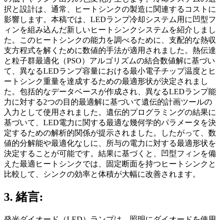
択と設計は、通常、ヒートシンクの製造に関連するコストに
影響します。本稿では、LEDランプ冷却システム用に凹型フ
ィンを組み込んだ新しいヒートシンクシステムを紹介しまし
た。このヒートシンクの能力を調べるために、支配的な熱収
支方程式を解くために数値的手法が適用されました。熱伝達
と粒子群最適化（PSO）アルゴリズムの結合数値解に基づい
て、異なるLEDランプ容量における最小電子チップ温度とヒ
ートシンク重量を達成するための最適形状が決定されまし
た。包括的なデータベースが作成され、異なるLEDランプ能
力に対する2つの目的最適解に基づいて遺伝的計画ツールの
入力として使用されました。遺伝的プログラミングの結果に
基づいて、LED電力に関する最適な幾何学的パラメータを決
定するための解析的関係が提示されました。したがって、数
値的分解能や最適化なしに、所与の電力に対する最適形状を
決定することが可能です。結果に基づくと、凹型フィンを備
えた最適ヒートシンクでは、固定断面を持つヒートシンクと
比較して、シンクの効率と体積が大幅に改善されます。
3. 緒言:
発光ダイオード（LED）ランプは、照明にダイオードを使用