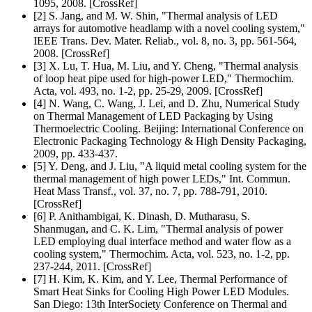
1095, 2008. [CrossRef]
[2] S. Jang, and M. W. Shin, "Thermal analysis of LED
arrays for automotive headlamp with a novel cooling system,"
IEEE Trans. Dev. Mater. Reliab., vol. 8, no. 3, pp. 561-564,
2008. [CrossRef]
[3] X. Lu, T. Hua, M. Liu, and Y. Cheng, "Thermal analysis
of loop heat pipe used for high-power LED," Thermochim.
Acta, vol. 493, no. 1-2, pp. 25-29, 2009. [CrossRef]
[4] N. Wang, C. Wang, J. Lei, and D. Zhu, Numerical Study
on Thermal Man­agement of LED Packaging by Using
Thermoelectric Cooling. Beijing: Inter­national Conference on
Electronic Packaging Technology & High Den­sity Packaging,
2009, pp. 433-437.
[5] Y. Deng, and J. Liu, "A liquid metal cooling system for the
thermal man­agement of high power LEDs," Int. Commun.
Heat Mass Transf., vol. 37, no. 7, pp. 788-791, 2010.
[CrossRef]
[6] P. Anithambigai, K. Dinash, D. Mutharasu, S.
Shanmugan, and C. K. Lim, "Thermal analysis of power
LED employing dual interface method and water flow as a
cooling system," Thermochim. Acta, vol. 523, no. 1-2, pp.
237-244, 2011. [CrossRef]
[7] H. Kim, K. Kim, and Y. Lee, Thermal Performance of
Smart Heat Sinks for Cooling High Power LED Modules.
San Diego: 13th InterSociety Confer­ence on Thermal and