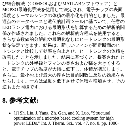
び結合解法（COMSOLおよびMATLABソフトウェア）と
MOPSO最適化手法を使用して決定され、電子チップの表面
温度とサーマルシンクの体積の最小化を目的としました。最
適点のデータベースと遺伝的計画ツールに基づいて、任意の
LEDランプ電力における最適形状を計算するための解析的関
係が作成されました。これらの解析的方程式を使用すると、
さらなる数値的分解能や最適化なしにヒートシンクの最適形
状を決定できます。結果は、新しいフィンが固定断面のヒー
トシンクと比較して効率を向上させ、ヒートシンクの体積を
改善したことを示しました。結果に基づくと、提案されたヒ
ートシンクの外半径とフィンの長さおよび幅を大きくする
と、電子チップの温度が大幅に低下し、体積が増加します。
さらに、最小および最大の厚さは目的関数に反対の効果をも
たらします。一方は温度を低下させて体積を増加させ、その
逆もまた同様です。
8. 参考文献:
[1] Sh. Liu, J. Yang, Zh. Gan, and X. Luo, "Structural
optimization of a microjet based cooling system for high
power LEDs," Int. J. Therm. Sci., vol. 47, no. 8, pp. 1086-