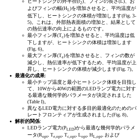
ヒートシンクの外半径(r
)、フィンの長さ(L)、お
2
よびフィンの幅(H
)を増加させると、平均温度が
L
低下し、ヒートシンクの体積が増加します(Fig. 3-
5)。これは、外部熱表面積の増加と、結果として
の熱伝達率の向上によるものです。
最小フィン厚(T
)を増加させると、平均温度は低
c
下しますが、ヒートシンクの体積は増加します
(Fig. 6)。
最大フィン厚(T
)を増加させると、フィンの数が
e
減少し、熱伝達率が低下するため、平均温度が上
昇し、ヒートシンクの体積が減少します(Fig. 7)。
最適化の成果
:
最小チップ温度と最小ヒートシンク体積を目指し
て、10Wから40Wの範囲のLEDランプ電力に対す
る最適な幾何学的パラメータが決定されました
(Table I)。
異なるLED電力に対する多目的最適化のためのパ
レートフロンティアが生成されました(Fig. 8)。
解析的関係
:
LEDランプ電力(P
)から最適な幾何学的パラメ
LED
ータ(R
, T
, T
, L
, H
, および
opt
e,opt
c,opt
opt
L,opt